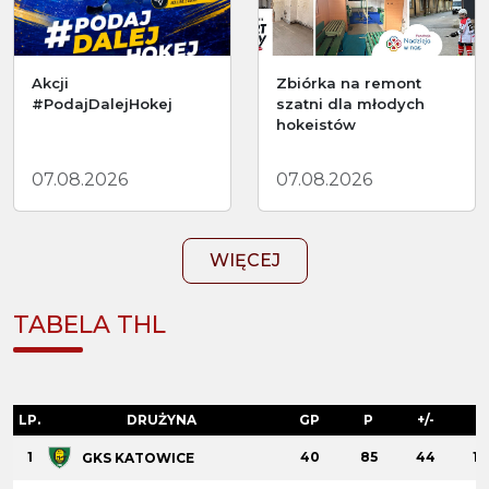
Akcji
Zbiórka na remont
#PodajDalejHokej
szatni dla młodych
hokeistów
07.08.2026
07.08.2026
WIĘCEJ
TABELA THL
LP.
DRUŻYNA
GP
P
+/-
+
1
40
85
44
13
GKS KATOWICE