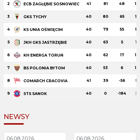
2
41
81
48
13
ECB ZAGŁĘBIE SOSNOWIEC
3
40
80
65
15
GKS TYCHY
4
40
79
55
15
KS UNIA OŚWIĘCIM
5
40
63
5
11
JKH GKS JASTRZĘBIE
6
40
62
17
14
KH ENERGA TORUŃ
7
40
53
6
12
BS POLONIA BYTOM
8
41
39
-56
9
COMARCH CRACOVIA
9
40
0
-184
3
STS SANOK
NEWSY
06.08.2026
06.08.2026