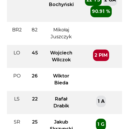
Bochyński
90.91 %
BR2
82
Mikołaj
Juszczyk
LO
45
Wojciech
2 PIM
Wilczok
PO
26
Wiktor
Bieda
LS
22
Rafał
1 A
Drabik
SR
25
Jakub
1 G
Skrzypski