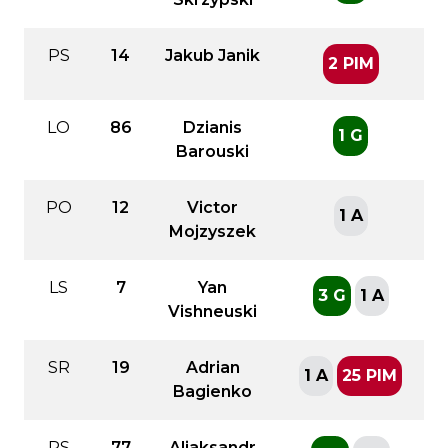
PS
14
Jakub Janik
2 PIM
LO
86
Dzianis
1 G
Barouski
PO
12
Victor
1 A
Mojzyszek
LS
7
Yan
3 G
1 A
Vishneuski
SR
19
Adrian
1 A
25 PIM
Bagienko
PS
77
Aliaksandr