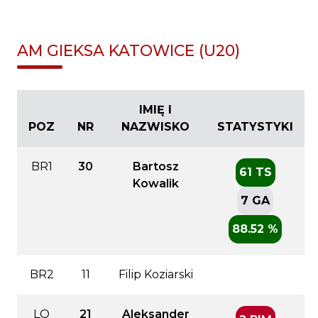
AM GIEKSA KATOWICE (U20)
IMIĘ I
POZ
NR
NAZWISKO
STATYSTYKI
BR1
30
Bartosz
61 TS
Kowalik
7 GA
88.52 %
BR2
11
Filip Koziarski
LO
21
Aleksander