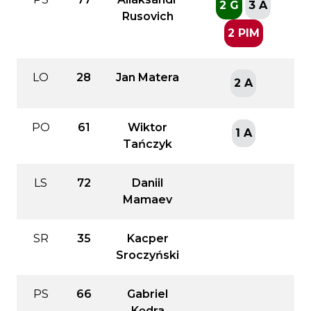
2 G
3 A
Rusovich
2 PIM
LO
28
Jan Matera
2 A
PO
61
Wiktor
1 A
Tańczyk
LS
72
Daniil
Mamaev
SR
35
Kacper
Sroczyński
PS
66
Gabriel
Kędra