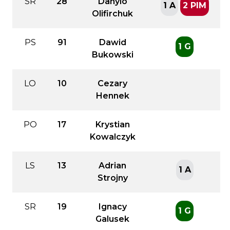
SR
28
Danylo
1 A
2 PIM
Olifirchuk
PS
91
Dawid
1 G
Bukowski
LO
10
Cezary
Hennek
PO
17
Krystian
Kowalczyk
LS
13
Adrian
1 A
Strojny
SR
19
Ignacy
1 G
Galusek