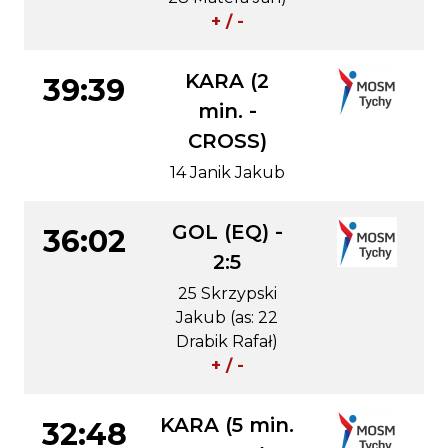
+ / -
KARA (2
39:39
min. -
CROSS)
14 Janik Jakub
GOL (EQ) -
36:02
2:5
25 Skrzypski
Jakub (as: 22
Drabik Rafał)
+ / -
KARA (5 min.
32:48