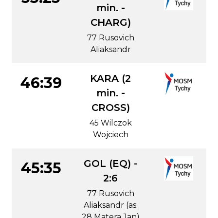
min. -
CHARG)
77 Rusovich
Aliaksandr
KARA (2
46:39
min. -
CROSS)
45 Wilczok
Wojciech
GOL (EQ) -
45:35
2:6
77 Rusovich
Aliaksandr (as:
28 Matera Jan)