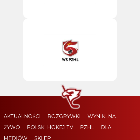
AKTUALNOŚCI
ROZGRYWKI
WYNIKI NA
ŻYWO
POLSKI HOKEJ TV
PZHL
DLA
MEDIÓW
SKLEP