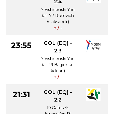
2:4
7 Vishneuski Yan
(as: 77 Rusovich
Aliaksandr)
+ / -
GOL (EQ) -
23:55
2:3
7 Vishneuski Yan
(as: 19 Bagienko
Adrian)
+ / -
GOL (EQ) -
21:31
2:2
19 Galusek
Ignacy (as: 13