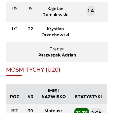
PS
9
Kajetan
1 A
Domalewski
LO
22
Krystian
Orzechowski
Trener:
Parzyszek Adrian
MOSM TYCHY (U20)
IMIĘ I
POZ
NR
NAZWISKO
STATYSTYKI
BR1
39
Mateusz
22 TS
2 GA