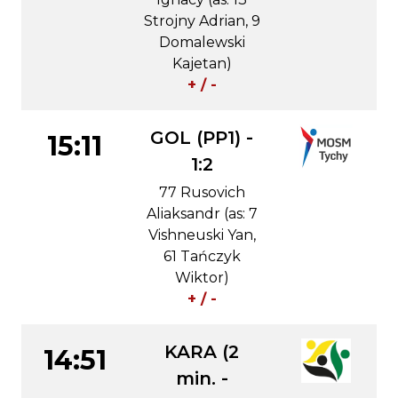
Strojny Adrian, 9
Domalewski
Kajetan)
+ / -
GOL (PP1) -
15:11
1:2
77 Rusovich
Aliaksandr (as: 7
Vishneuski Yan,
61 Tańczyk
Wiktor)
+ / -
KARA (2
14:51
min. -