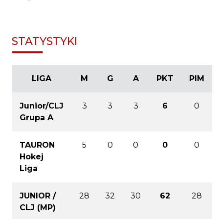
STATYSTYKI
LIGA
M
G
A
PKT
PIM
Junior/CLJ
3
3
3
6
0
Grupa A
TAURON
5
0
0
0
0
Hokej
Liga
JUNIOR /
28
32
30
62
28
CLJ (MP)