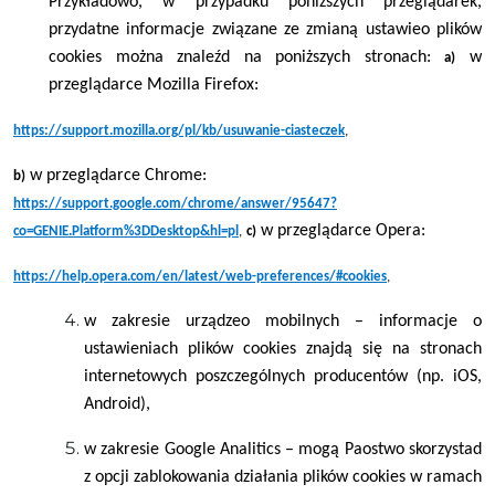
Przykładowo, w przypadku poniższych przeglądarek,
przydatne informacje związane ze zmianą ustawieo plików
cookies można znaleźd na poniższych stronach:
w
a)
przeglądarce Mozilla Firefox:
https://support.mozilla.org/pl/kb/usuwanie-ciasteczek
,
w przeglądarce Chrome:
b)
https://support.google.com/chrome/answer/95647?
w przeglądarce Opera:
co=GENIE.Platform%3DDesktop&hl=pl
,
c)
https://help.opera.com/en/latest/web-preferences/#cookies
,
w zakresie urządzeo mobilnych – informacje o
ustawieniach plików cookies znajdą się na stronach
internetowych poszczególnych producentów (np. iOS,
Android),
w zakresie Google Analitics – mogą Paostwo skorzystad
z opcji zablokowania działania plików cookies w ramach