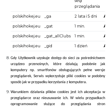
sesji
przeglądania
polskihokej.eu
_ga
2 lata i 5 dni
A
polskihokej.eu
_gat
1 min.
A
polskihokej.eu
_gat_allClubs
1 min.
A
polskihokej.eu
_gid
1 dzień
A
Gdy Użytkownik uzyskuje dostęp do sieci za pośrednictwem
urządzeo przenośnych, które działają podobnie jak
komputery np. smartfonów obsługujących pełne wersje
przeglądarek, Serwis wykorzystuje pliki cookies w podobny
sposób jak w przypadku korzystania z komputera.
Warunkiem działania plików cookies jest ich akceptacja w
przeglądarce oraz nieusuwanie ich. W wielu przypadkach
oprogramowanie służące do przeglądania stron