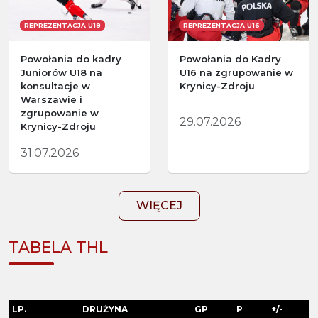
REPREZENTACJA U18
REPREZENTACJA U16
Powołania do kadry
Powołania do Kadry
Juniorów U18 na
U16 na zgrupowanie w
konsultacje w
Krynicy-Zdroju
Warszawie i
zgrupowanie w
29.07.2026
Krynicy-Zdroju
31.07.2026
WIĘCEJ
TABELA THL
LP.
DRUŻYNA
GP
P
+/-
+