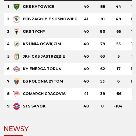
1
40
85
44
13
GKS KATOWICE
2
41
81
48
13
ECB ZAGŁĘBIE SOSNOWIEC
3
40
80
65
15
GKS TYCHY
4
40
79
55
15
KS UNIA OŚWIĘCIM
5
40
63
5
11
JKH GKS JASTRZĘBIE
6
40
62
17
14
KH ENERGA TORUŃ
7
40
53
6
12
BS POLONIA BYTOM
8
41
39
-56
9
COMARCH CRACOVIA
9
40
0
-184
3
STS SANOK
NEWSY