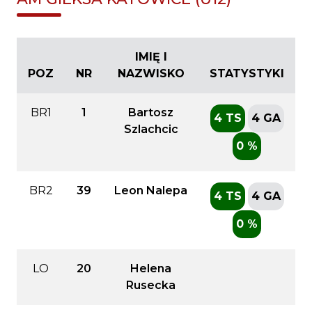
IMIĘ I
POZ
NR
NAZWISKO
STATYSTYKI
BR1
1
Bartosz
4 TS
4 GA
Szlachcic
0 %
BR2
39
Leon Nalepa
4 TS
4 GA
0 %
LO
20
Helena
Rusecka