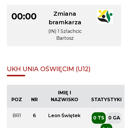
Zmiana
00:00
bramkarza
(IN) 1 Szlachcic
Bartosz
UKH UNIA OŚWIĘCIM (U12)
IMIĘ I
POZ
NR
NAZWISKO
STATYSTYKI
BR1
6
Leon Świętek
0 TS
0 GA