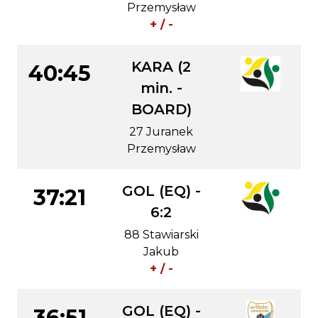
Przemysław
+ / -
KARA (2
40:45
min. -
BOARD)
27 Juranek
Przemysław
GOL (EQ) -
37:21
6:2
88 Stawiarski
Jakub
+ / -
GOL (EQ) -
36:51