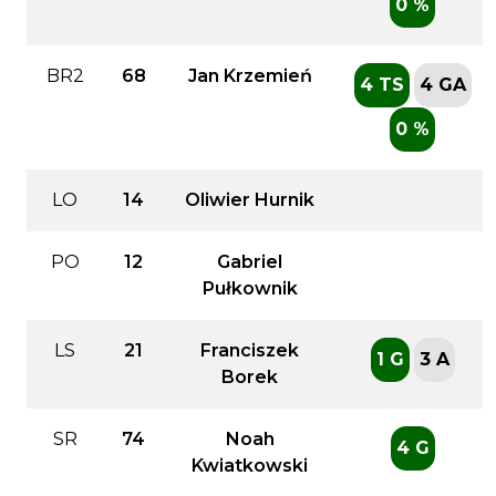
0 %
BR2
68
Jan Krzemień
4 TS
4 GA
0 %
LO
14
Oliwier Hurnik
PO
12
Gabriel
Pułkownik
LS
21
Franciszek
1 G
3 A
Borek
SR
74
Noah
4 G
Kwiatkowski