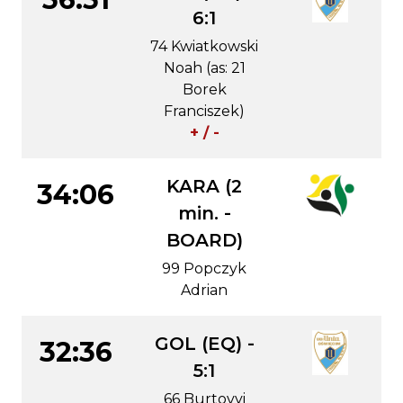
6:1
74 Kwiatkowski
Noah (as: 21
Borek
Franciszek)
+ / -
KARA (2
34:06
min. -
BOARD)
99 Popczyk
Adrian
GOL (EQ) -
32:36
5:1
66 Burtovyi