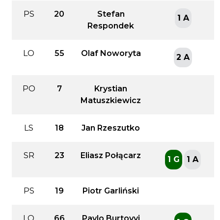
PS
20
Stefan
1 A
Respondek
LO
55
Olaf Noworyta
2 A
PO
7
Krystian
Matuszkiewicz
LS
18
Jan Rzeszutko
SR
23
Eliasz Połącarz
1 G
1 A
PS
19
Piotr Garliński
LO
66
Pavlo Burtovyi