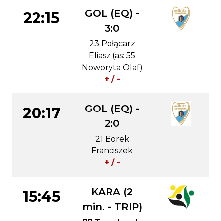
GOL (EQ) -
22:15
3:0
23 Połącarz
Eliasz (as: 55
Noworyta Olaf)
+ / -
GOL (EQ) -
20:17
2:0
21 Borek
Franciszek
+ / -
KARA (2
15:45
min. - TRIP)