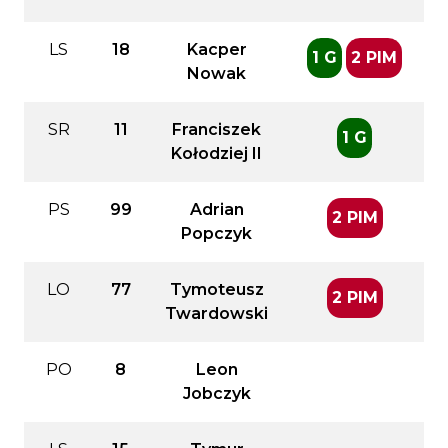
LS
18
Kacper
1 G
2 PIM
Nowak
SR
11
Franciszek
1 G
Kołodziej II
PS
99
Adrian
2 PIM
Popczyk
LO
77
Tymoteusz
2 PIM
Twardowski
PO
8
Leon
Jobczyk