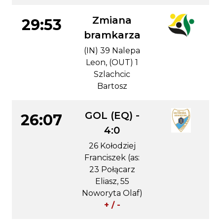
Zmiana
29:53
bramkarza
(IN) 39 Nalepa
Leon, (OUT) 1
Szlachcic
Bartosz
GOL (EQ) -
26:07
4:0
26 Kołodziej
Franciszek (as:
23 Połącarz
Eliasz, 55
Noworyta Olaf)
+ / -