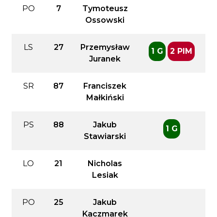
PO
7
Tymoteusz
Ossowski
LS
27
Przemysław
1 G
2 PIM
Juranek
SR
87
Franciszek
Małkiński
PS
88
Jakub
1 G
Stawiarski
LO
21
Nicholas
Lesiak
PO
25
Jakub
Kaczmarek