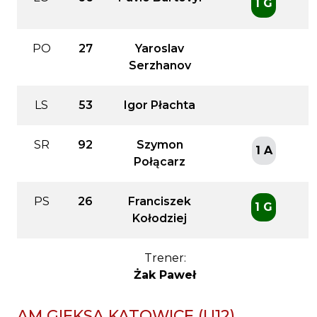
1 G
PO
27
Yaroslav
Serzhanov
LS
53
Igor Płachta
SR
92
Szymon
1 A
Połącarz
PS
26
Franciszek
1 G
Kołodziej
Trener:
Żak Paweł
AM GIEKSA KATOWICE (U12)