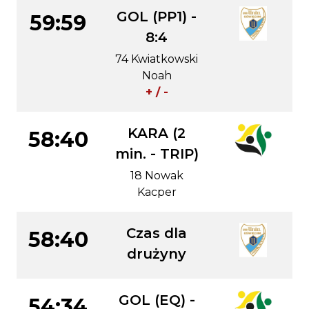
GOL (PP1) -
59:59
8:4
74 Kwiatkowski
Noah
+ / -
KARA (2
58:40
min. - TRIP)
18 Nowak
Kacper
Czas dla
58:40
drużyny
GOL (EQ) -
54:34