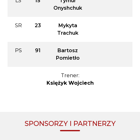
LS
15
Tymur
Onyshchuk
SR
23
Mykyta
Trachuk
PS
91
Bartosz
Pomietło
Trener:
Księżyk Wojciech
SPONSORZY I PARTNERZY