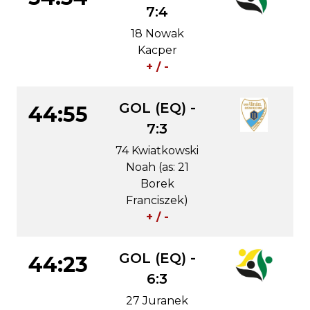
7:4
18 Nowak
Kacper
+ / -
GOL (EQ) -
44:55
7:3
74 Kwiatkowski
Noah (as: 21
Borek
Franciszek)
+ / -
GOL (EQ) -
44:23
6:3
27 Juranek