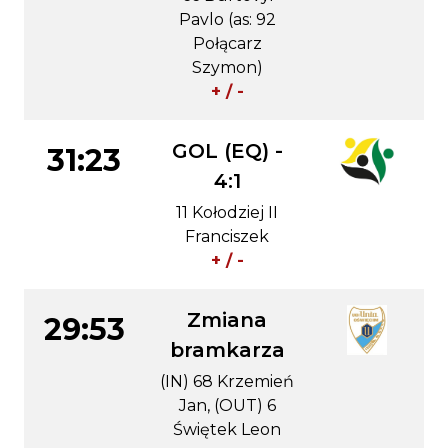
Pavlo (as: 92
Połącarz
Szymon)
+ / -
GOL (EQ) -
31:23
4:1
11 Kołodziej II
Franciszek
+ / -
Zmiana
29:53
bramkarza
(IN) 68 Krzemień
Jan, (OUT) 6
Świętek Leon