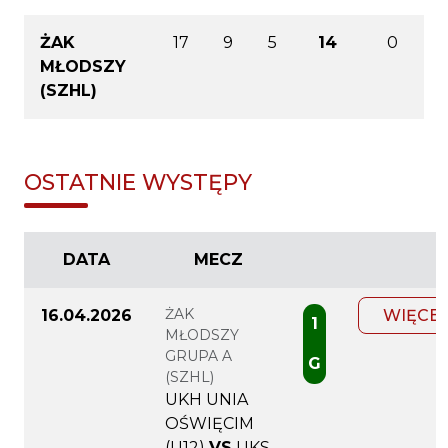
ŻAK
17
9
5
14
0
MŁODSZY
(SZHL)
OSTATNIE WYSTĘPY
DATA
MECZ
ŻAK
16.04.2026
WIĘCEJ
1
MŁODSZY
GRUPA A
G
(SZHL)
UKH UNIA
OŚWIĘCIM
(U12)
VS
UKS