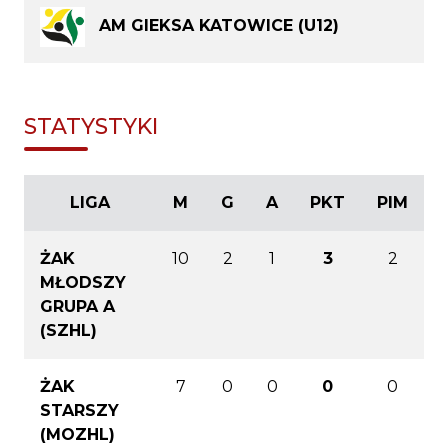
AM GIEKSA KATOWICE (U12)
STATYSTYKI
LIGA
M
G
A
PKT
PIM
ŻAK
10
2
1
3
2
MŁODSZY
GRUPA A
(SZHL)
ŻAK
7
0
0
0
0
STARSZY
(MOZHL)