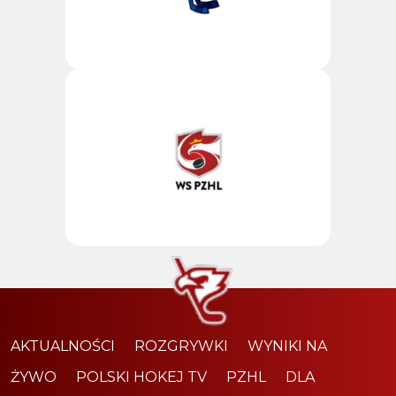
AKTUALNOŚCI
ROZGRYWKI
WYNIKI NA
ŻYWO
POLSKI HOKEJ TV
PZHL
DLA