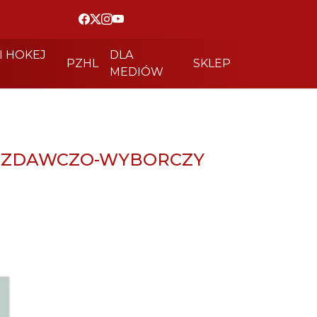
I HOKEJ
DLA
PZHL
SKLEP
MEDIÓW
WOZDAWCZO-WYBORCZY