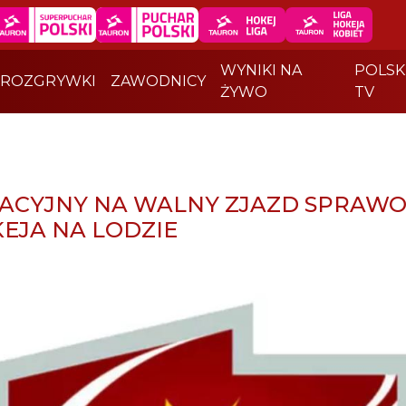
WYNIKI NA
POLSK
ROZGRYWKI
ZAWODNICY
ŻYWO
TV
TACYJNY NA WALNY ZJAZD SPRA
EJA NA LODZIE