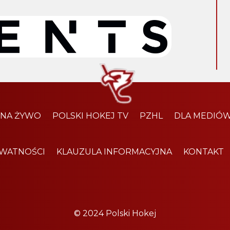
 NA ŻYWO
POLSKI HOKEJ TV
PZHL
DLA MEDIÓ
YWATNOŚCI
KLAUZULA INFORMACYJNA
KONTAKT
© 2024 Polski Hokej