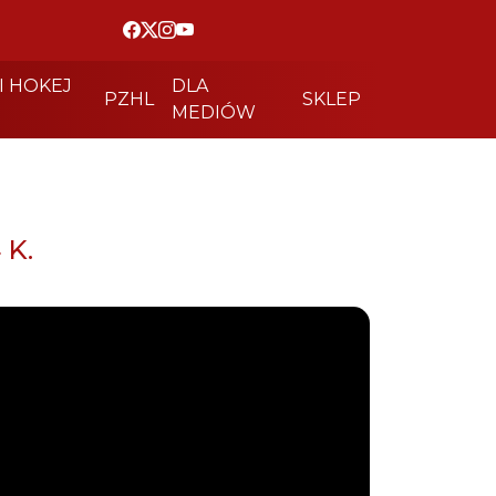
I HOKEJ
DLA
PZHL
SKLEP
MEDIÓW
 K.