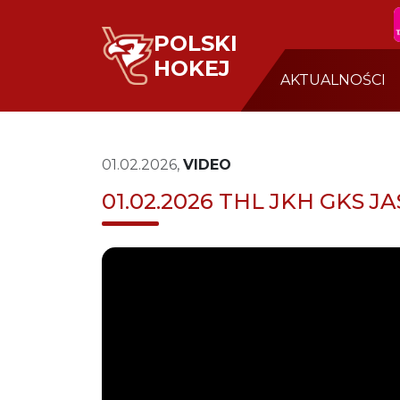
POLSKI
HOKEJ
AKTUALNOŚCI
01.02.2026,
VIDEO
01.02.2026 THL JKH GKS J