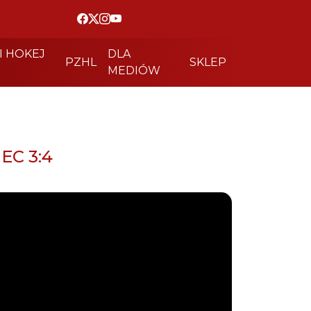
I HOKEJ
DLA
PZHL
SKLEP
MEDIÓW
EC 3:4