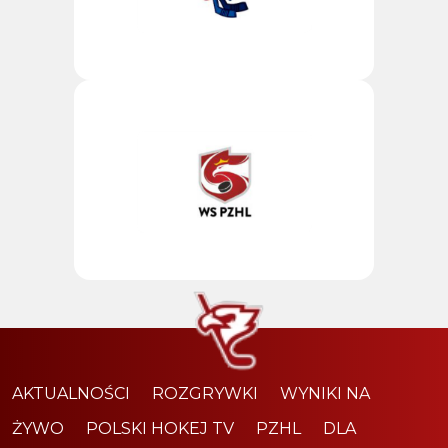
AKTUALNOŚCI
ROZGRYWKI
WYNIKI NA
ŻYWO
POLSKI HOKEJ TV
PZHL
DLA