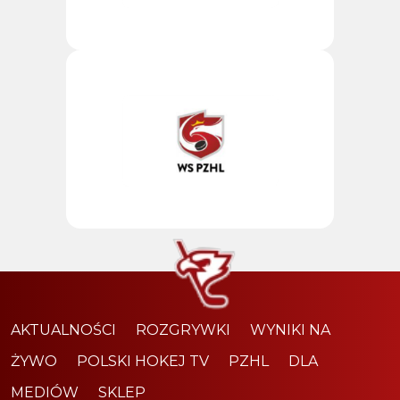
AKTUALNOŚCI
ROZGRYWKI
WYNIKI NA
ŻYWO
POLSKI HOKEJ TV
PZHL
DLA
MEDIÓW
SKLEP