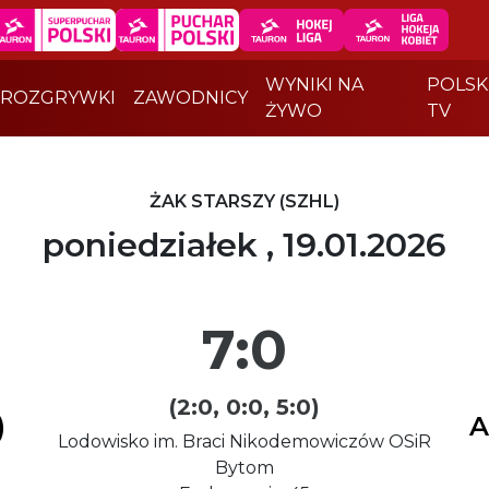
WYNIKI NA
POLSK
ROZGRYWKI
ZAWODNICY
ŻYWO
TV
ŻAK STARSZY (SZHL)
poniedziałek , 19.01.2026
7:0
(2:0, 0:0, 5:0)
)
A
Lodowisko im. Braci Nikodemowiczów OSiR
Bytom