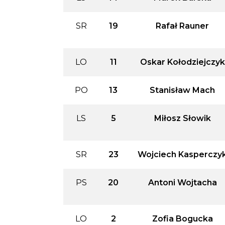
SR
19
Rafał Rauner
LO
11
Oskar Kołodziejczyk
PO
13
Stanisław Mach
LS
5
Miłosz Słowik
SR
23
Wojciech Kasperczy
PS
20
Antoni Wojtacha
LO
2
Zofia Bogucka