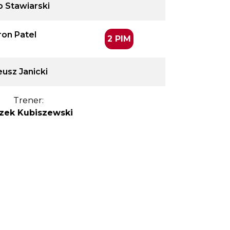
b Stawiarski
ron Patel
2 PIM
usz Janicki
Trener:
zek Kubiszewski