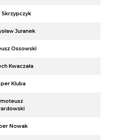
 Skrzypczyk
sław Juranek
usz Ossowski
ech Kwaczała
per Kluba
ymoteusz
ardowski
per Nowak