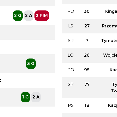
PO
30
Kinga
2 G
2 A
2 PIM
LS
27
Przemy
SR
7
Tymote
LO
26
Wojci
3 G
PO
95
Kac
k
SR
77
T
Tw
1 G
2 A
PS
18
Kac