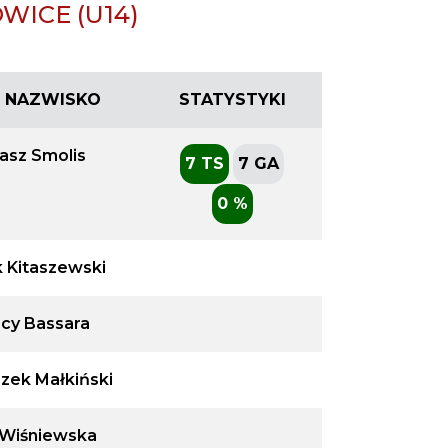
WICE (U14)
 I NAZWISKO
STATYSTYKI
asz Smolis
7 TS
7 GA
0 %
k Kitaszewski
acy Bassara
szek Małkiński
 Wiśniewska