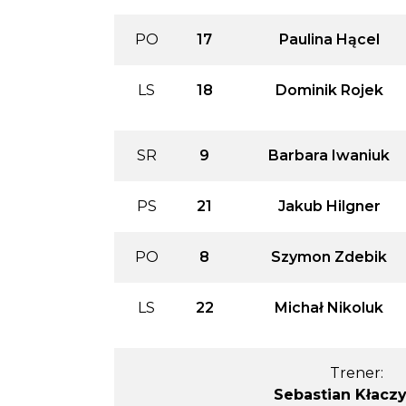
PO
17
Paulina Hącel
LS
18
Dominik Rojek
SR
9
Barbara Iwaniuk
PS
21
Jakub Hilgner
PO
8
Szymon Zdebik
LS
22
Michał Nikoluk
Trener:
Sebastian Kłaczy