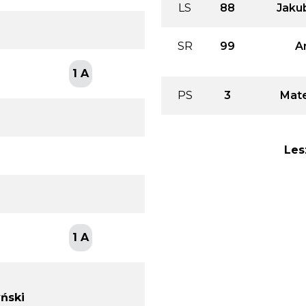
LS
88
Jaku
SR
99
A
1 A
PS
3
Mate
Les
1 A
ński