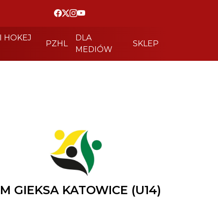
I HOKEJ
DLA
PZHL
SKLEP
MEDIÓW
M GIEKSA KATOWICE (U14)