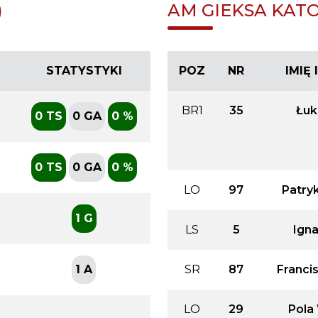
)
AM GIEKSA KATO
STATYSTYKI
POZ
NR
IMIĘ
BR1
35
Łuk
0 TS
0 GA
0 %
0 TS
0 GA
0 %
LO
97
Patry
1 G
LS
5
Ign
1 A
SR
87
Franci
LO
29
Pola