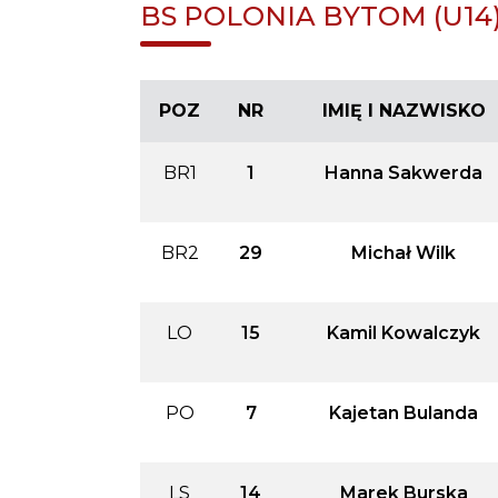
BS POLONIA BYTOM (U14
POZ
NR
IMIĘ I NAZWISKO
BR1
1
Hanna Sakwerda
BR2
29
Michał Wilk
LO
15
Kamil Kowalczyk
PO
7
Kajetan Bulanda
LS
14
Marek Burska