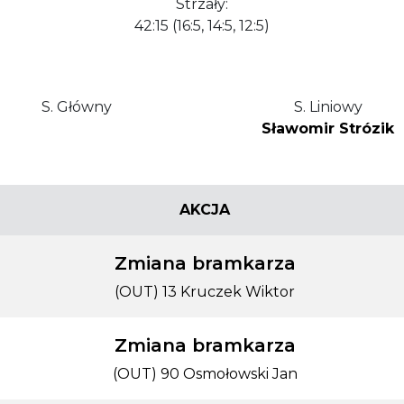
Strzały:
42:15 (16:5, 14:5, 12:5)
S. Główny
S. Liniowy
Sławomir Strózik
AKCJA
Zmiana bramkarza
(OUT) 13 Kruczek Wiktor
Zmiana bramkarza
(OUT) 90 Osmołowski Jan