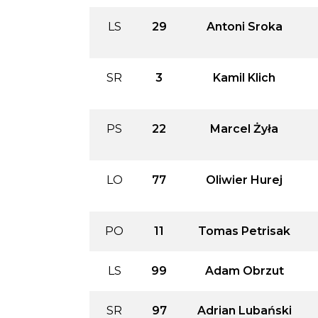
LS
29
Antoni Sroka
SR
3
Kamil Klich
PS
22
Marcel Żyła
LO
77
Oliwier Hurej
PO
11
Tomas Petrisak
LS
99
Adam Obrzut
SR
97
Adrian Lubański