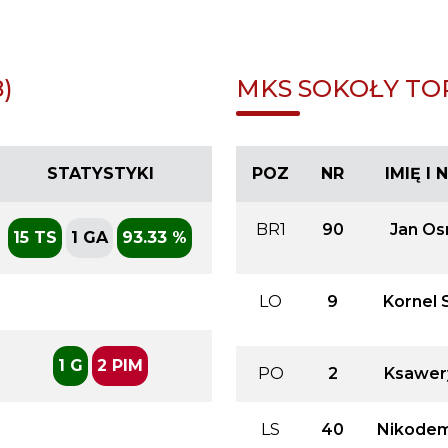
)
MKS SOKOŁY TOR
STATYSTYKI
POZ
NR
IMIĘ I
BR1
90
Jan O
15 TS
1 GA
93.33 %
LO
9
Kornel 
1 G
2 PIM
PO
2
Ksawer
LS
40
Nikodem