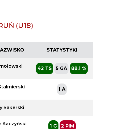
UŃ (U18)
 NAZWISKO
STATYSTYKI
smołowski
42 TS
5 GA
88.1 %
Stalmierski
1 A
y Sakerski
 Kaczyński
1 G
2 PIM