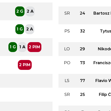
2 G
2 A
SR
24
Bartosz
1 G
2 A
PS
32
Tytu
1 G
1 A
2 PIM
LO
29
Nikod
PO
73
Francisz
2 PIM
LS
77
Flavio 
SR
25
Filip 