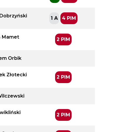
 Dobrzyński
1 A
4 PIM
s Mamet
2 PIM
em Orbik
ek Złotecki
2 PIM
Wilczewski
Ćwikliński
2 PIM