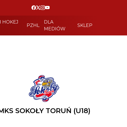
I HOKEJ
DLA
PZHL
SKLEP
MEDIÓW
MKS SOKOŁY TORUŃ (U18)