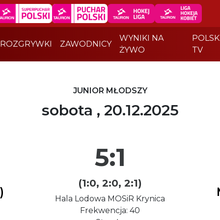
WYNIKI NA
POLSK
ROZGRYWKI
ZAWODNICY
ŻYWO
TV
JUNIOR MŁODSZY
sobota , 20.12.2025
5:1
(1:0, 2:0, 2:1)
)
Hala Lodowa MOSiR Krynica
Frekwencja: 40