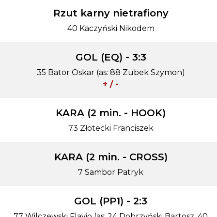
Rzut karny nietrafiony
40 Kaczyński Nikodem
GOL (EQ) - 3:3
35 Bator Oskar (as: 88 Zubek Szymon)
+ / -
KARA (2 min. - HOOK)
73 Złotecki Franciszek
KARA (2 min. - CROSS)
7 Sambor Patryk
GOL (PP1) - 2:3
77 Wilczewski Flavio (as: 24 Dobrzyński Bartosz, 40