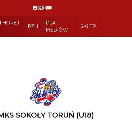
I HOKEJ
DLA
PZHL
SKLEP
MEDIÓW
MKS SOKOŁY TORUŃ (U18)