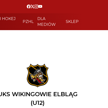
I HOKEJ
DLA
PZHL
SKLEP
MEDIÓW
UKS WIKINGOWIE ELBLĄG
(U12)