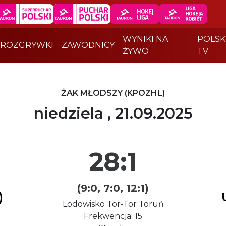
WYNIKI NA
POLSK
ROZGRYWKI
ZAWODNICY
ŻYWO
TV
ŻAK MŁODSZY (KPOZHL)
niedziela , 21.09.2025
28:1
(9:0, 7:0, 12:1)
)
Lodowisko Tor-Tor Toruń
Frekwencja: 15