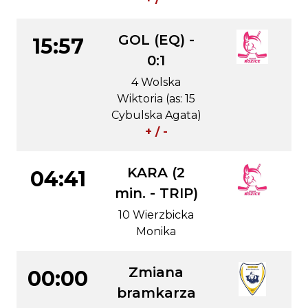
GOL (EQ) -
15:57
0:1
4 Wolska
Wiktoria (as: 15
Cybulska Agata)
+ / -
KARA (2
04:41
min. - TRIP)
10 Wierzbicka
Monika
Zmiana
00:00
bramkarza