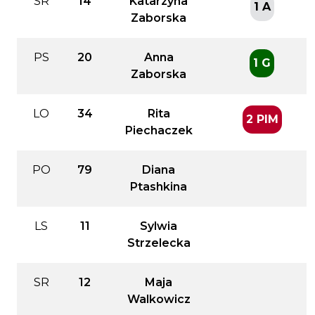
SR
14
Katarzyna
1 A
Zaborska
PS
20
Anna
1 G
Zaborska
LO
34
Rita
2 PIM
Piechaczek
PO
79
Diana
Ptashkina
LS
11
Sylwia
Strzelecka
SR
12
Maja
Walkowicz