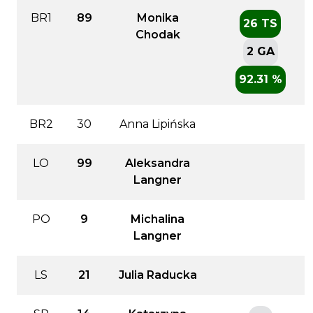
BR1
89
Monika
26 TS
Chodak
2 GA
92.31 %
BR2
30
Anna Lipińska
LO
99
Aleksandra
Langner
PO
9
Michalina
Langner
LS
21
Julia Raducka