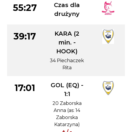
Czas dla
55:27
drużyny
KARA (2
39:17
min. -
HOOK)
34 Piechaczek
Rita
GOL (EQ) -
17:01
1:1
20 Zaborska
Anna (as: 14
Zaborska
Katarzyna)
+ / -