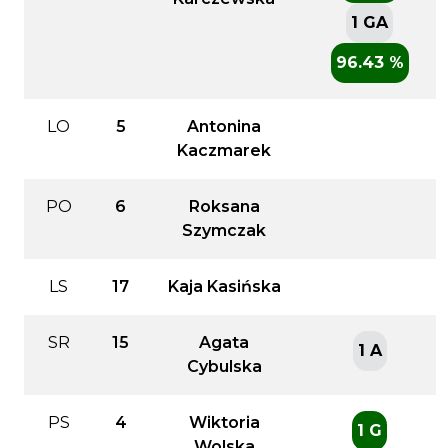
1 GA
96.43 %
LO
5
Antonina
Kaczmarek
PO
6
Roksana
Szymczak
LS
17
Kaja Kasińska
SR
15
Agata
1 A
Cybulska
PS
4
Wiktoria
1 G
Wolska