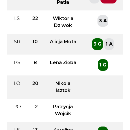
Patla
LS
22
Wiktoria
3 A
Dziwok
SR
10
Alicja Mota
3 G
1 A
PS
8
Lena Zięba
1 G
LO
20
Nikola
Isztok
PO
12
Patrycja
Wójcik
LS
13
Karolina