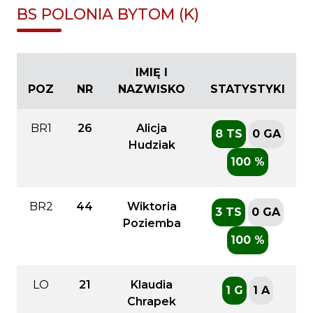
BS POLONIA BYTOM (K)
IMIĘ I
POZ
NR
NAZWISKO
STATYSTYKI
BR1
26
Alicja
8 TS
0 GA
Hudziak
100 %
BR2
44
Wiktoria
3 TS
0 GA
Poziemba
100 %
LO
21
Klaudia
1 G
1 A
Chrapek