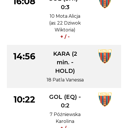
16:08
0:3
10 Mota Alicja
(as: 22 Dziwok
Wiktoria)
+ / -
KARA (2
14:56
min. -
HOLD)
18 Patla Vanessa
GOL (EQ) -
10:22
0:2
7 Późniewska
Karolina