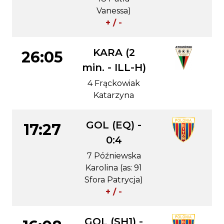
Vanessa)
+ / -
KARA (2
26:05
min. - ILL-H)
4 Frąckowiak
Katarzyna
GOL (EQ) -
17:27
0:4
7 Późniewska
Karolina (as: 91
Sfora Patrycja)
+ / -
GOL (SH1) -