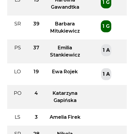
1 G
Gawandtka
SR
39
Barbara
1 G
Mitukiewicz
PS
37
Emilia
1 A
Stankiewicz
LO
19
Ewa Rojek
1 A
PO
4
Katarzyna
Gapińska
LS
3
Amelia Firek
SR
28
Nikola