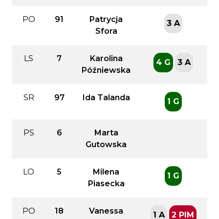
PO
91
Patrycja
3 A
Sfora
LS
7
Karolina
4 G
3 A
Późniewska
SR
97
Ida Talanda
1 G
PS
6
Marta
Gutowska
LO
5
Milena
1 G
Piasecka
PO
18
Vanessa
1 A
2 PIM