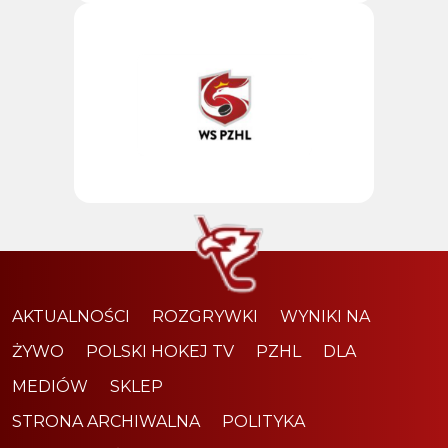
AKTUALNOŚCI
ROZGRYWKI
WYNIKI NA
ŻYWO
POLSKI HOKEJ TV
PZHL
DLA
MEDIÓW
SKLEP
STRONA ARCHIWALNA
POLITYKA