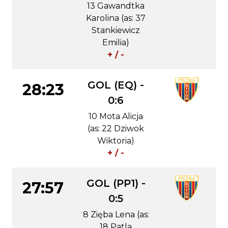
13 Gawandtka
Karolina (as: 37
Stankiewicz
Emilia)
+ / -
GOL (EQ) -
28:23
0:6
10 Mota Alicja
(as: 22 Dziwok
Wiktoria)
+ / -
GOL (PP1) -
27:57
0:5
8 Zięba Lena (as:
18 Patla