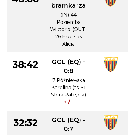
bramkarza
(IN) 44
Poziemba
Wiktoria, (OUT)
26 Hudziak
Alicja
GOL (EQ) -
38:42
0:8
7 Późniewska
Karolina (as: 91
Sfora Patrycja)
+ / -
GOL (EQ) -
32:32
0:7