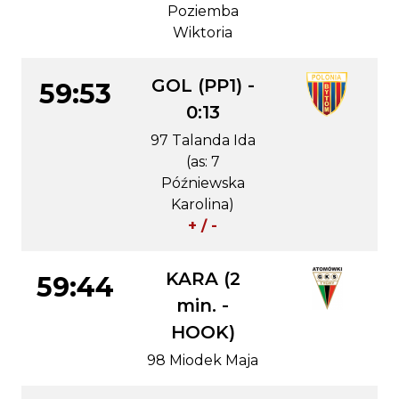
Poziemba
Wiktoria
GOL (PP1) -
59:53
0:13
97 Talanda Ida
(as: 7
Późniewska
Karolina)
+ / -
KARA (2
59:44
min. -
HOOK)
98 Miodek Maja