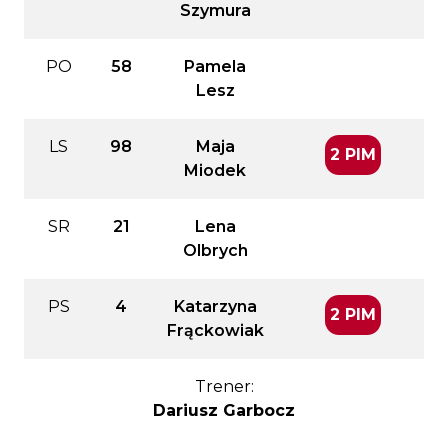
Szymura
PO
58
Pamela
Lesz
LS
98
Maja
2 PIM
Miodek
SR
21
Lena
Olbrych
PS
4
Katarzyna
2 PIM
Frąckowiak
Trener:
Dariusz Garbocz