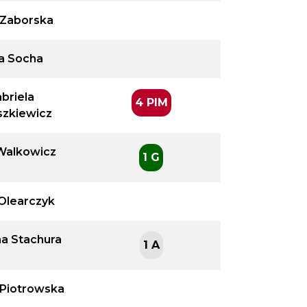
 Zaborska
a Socha
briela
4 PIM
szkiewicz
Walkowicz
1 G
Olearczyk
a Stachura
1 A
 Piotrowska