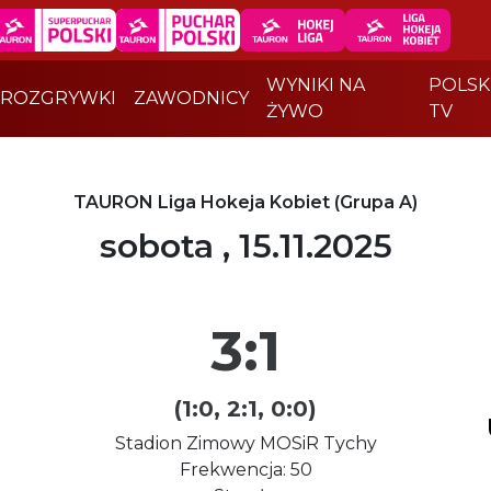
WYNIKI NA
POLSK
ROZGRYWKI
ZAWODNICY
ŻYWO
TV
TAURON Liga Hokeja Kobiet (Grupa A)
sobota , 15.11.2025
3:1
(1:0, 2:1, 0:0)
Stadion Zimowy MOSiR Tychy
Frekwencja: 50