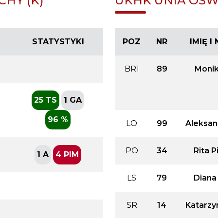
HY (K)
UKHK UNIA OŚWI
STATYSTYKI
POZ
NR
IMIĘ 
BR1
89
Moni
25 TS
1 GA
96 %
LO
99
Aleksan
PO
34
Rita 
1 A
4 PIM
LS
79
Diana
SR
14
Katarzy