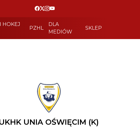
I HOKEJ
DLA
PZHL
SKLEP
MEDIÓW
UKHK UNIA OŚWIĘCIM (K)