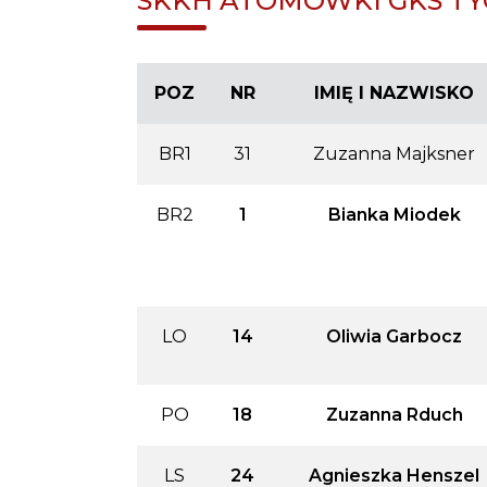
SKKH ATOMÓWKI GKS TYC
POZ
NR
IMIĘ I NAZWISKO
BR1
31
Zuzanna Majksner
BR2
1
Bianka Miodek
LO
14
Oliwia Garbocz
PO
18
Zuzanna Rduch
LS
24
Agnieszka Henszel