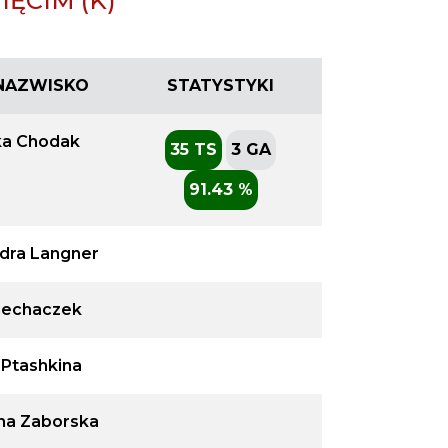
ĘCIM (K)
I NAZWISKO
STATYSTYKI
ka Chodak
35 TS
3 GA
91.43 %
dra Langner
Piechaczek
 Ptashkina
na Zaborska