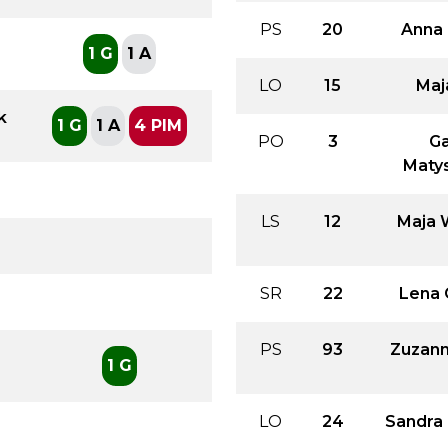
PS
20
Anna
1 G
1 A
LO
15
Maj
k
1 G
1 A
4 PIM
PO
3
Ga
Maty
LS
12
Maja 
SR
22
Lena 
PS
93
Zuzann
1 G
LO
24
Sandra