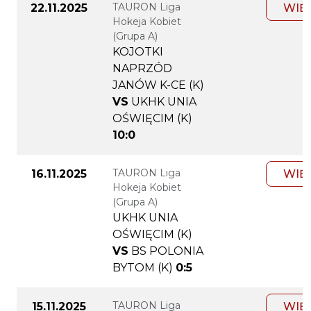
TAURON Liga
22.11.2025
WIĘ
Hokeja Kobiet
(Grupa A)
KOJOTKI
NAPRZÓD
JANÓW K-CE (K)
VS
UKHK UNIA
OŚWIĘCIM (K)
10:0
TAURON Liga
16.11.2025
WIĘ
Hokeja Kobiet
(Grupa A)
UKHK UNIA
OŚWIĘCIM (K)
VS
BS POLONIA
BYTOM (K)
0:5
TAURON Liga
15.11.2025
WIĘ