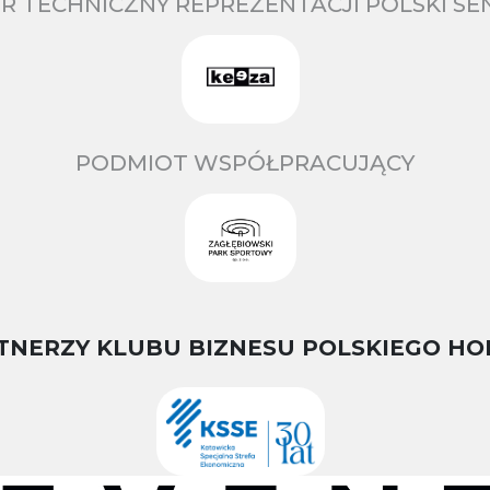
R TECHNICZNY REPREZENTACJI POLSKI S
PODMIOT WSPÓŁPRACUJĄCY
TNERZY KLUBU BIZNESU POLSKIEGO HO