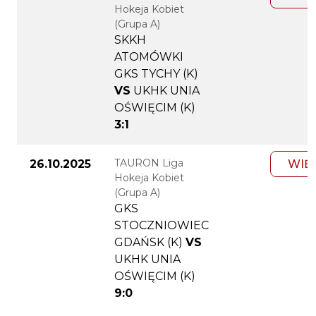
Hokeja Kobiet
(Grupa A)
SKKH
ATOMÓWKI
GKS TYCHY (K)
VS
UKHK UNIA
OŚWIĘCIM (K)
3:1
TAURON Liga
26.10.2025
WIĘ
Hokeja Kobiet
(Grupa A)
GKS
STOCZNIOWIEC
GDAŃSK (K)
VS
UKHK UNIA
OŚWIĘCIM (K)
9:0