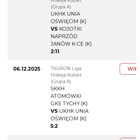
Hokeja Kobiet
(Grupa A)
UKHK UNIA
OŚWIĘCIM (K)
VS
KOJOTKI
NAPRZÓD
JANÓW K-CE (K)
2:11
TAURON Liga
06.12.2025
WIĘ
Hokeja Kobiet
(Grupa A)
SKKH
ATOMÓWKI
GKS TYCHY (K)
VS
UKHK UNIA
OŚWIĘCIM (K)
5:2