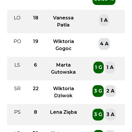
LO
18
Vanessa
1 A
Patla
PO
19
Wiktoria
4 A
Gogoc
LS
6
Marta
1 G
1 A
Gutowska
SR
22
Wiktoria
3 G
2 A
Dziwok
PS
8
Lena Zięba
3 G
3 A