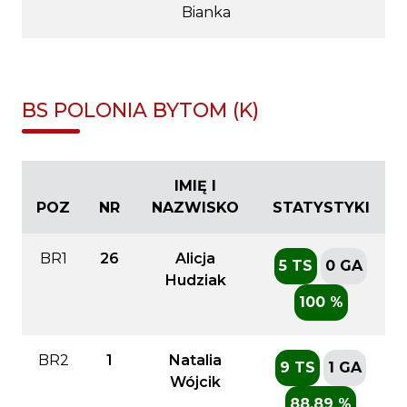
Bianka
BS POLONIA BYTOM (K)
IMIĘ I
POZ
NR
NAZWISKO
STATYSTYKI
BR1
26
Alicja
5 TS
0 GA
Hudziak
100 %
BR2
1
Natalia
9 TS
1 GA
Wójcik
88.89 %