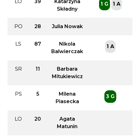
LO
39
Katarzyna
1 G
1 A
Składny
PO
28
Julia Nowak
LS
87
Nikola
1 A
Balwierczak
SR
11
Barbara
Mitukiewicz
PS
5
Milena
3 G
Piasecka
LO
20
Agata
Matunin