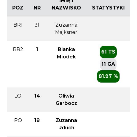
IMIĘ I
POZ
NR
NAZWISKO
STATYSTYKI
BR1
31
Zuzanna
Majksner
BR2
1
Bianka
61 TS
Miodek
11 GA
81.97 %
LO
14
Oliwia
Garbocz
PO
18
Zuzanna
Rduch