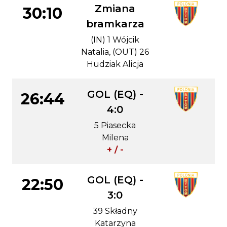
Zmiana
30:10
bramkarza
(IN) 1 Wójcik
Natalia, (OUT) 26
Hudziak Alicja
GOL (EQ) -
26:44
4:0
5 Piasecka
Milena
+ / -
GOL (EQ) -
22:50
3:0
39 Składny
Katarzyna