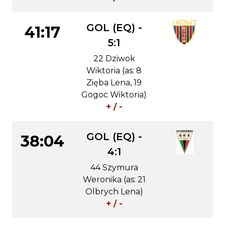
GOL (EQ) -
41:17
5:1
22 Dziwok
Wiktoria (as: 8
Zięba Lena, 19
Gogoc Wiktoria)
+ / -
GOL (EQ) -
38:04
4:1
44 Szymura
Weronika (as: 21
Olbrych Lena)
+ / -