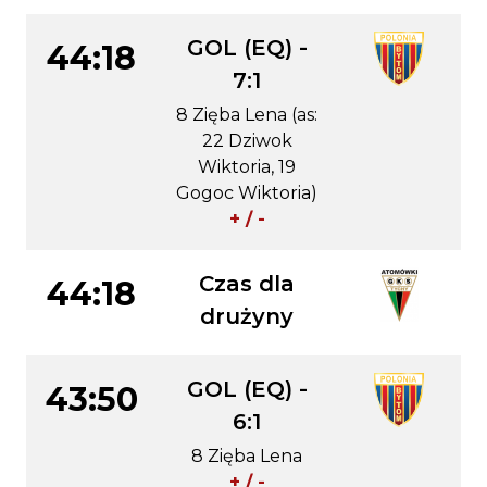
GOL (EQ) -
44:18
7:1
8 Zięba Lena (as:
22 Dziwok
Wiktoria, 19
Gogoc Wiktoria)
+ / -
Czas dla
44:18
drużyny
GOL (EQ) -
43:50
6:1
8 Zięba Lena
+ / -