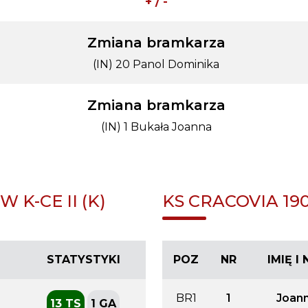
+ / -
Zmiana bramkarza
(IN) 20 Panol Dominika
Zmiana bramkarza
(IN) 1 Bukała Joanna
K-CE II (K)
KS CRACOVIA 190
STATYSTYKI
POZ
NR
IMIĘ I
BR1
1
Joan
13 TS
1 GA