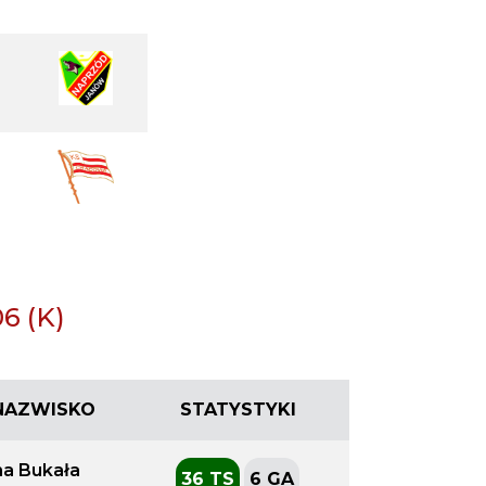
6 (K)
 NAZWISKO
STATYSTYKI
na Bukała
36 TS
6 GA