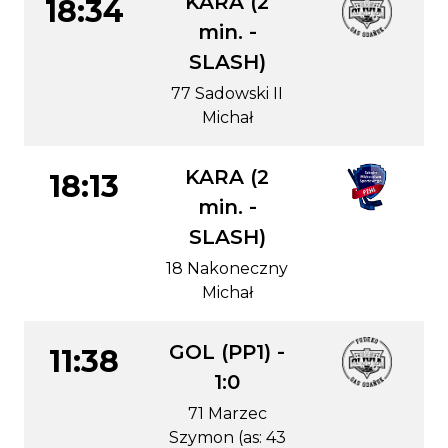
KARA (2
18:34
min. -
SLASH)
77 Sadowski II
Michał
KARA (2
18:13
min. -
SLASH)
18 Nakoneczny
Michał
GOL (PP1) -
11:38
1:0
71 Marzec
Szymon (as: 43