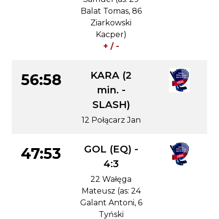
Balat Tomas, 86
Ziarkowski
Kacper)
+ / -
KARA (2
56:58
min. -
SLASH)
12 Połącarz Jan
GOL (EQ) -
47:53
4:3
22 Wałęga
Mateusz (as: 24
Galant Antoni, 6
Tyński