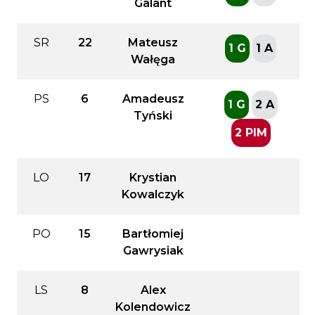
Galant
SR
22
Mateusz
1 G
1 A
Wałęga
PS
6
Amadeusz
1 G
2 A
Tyński
2 PIM
LO
17
Krystian
Kowalczyk
PO
15
Bartłomiej
Gawrysiak
LS
8
Alex
Kolendowicz