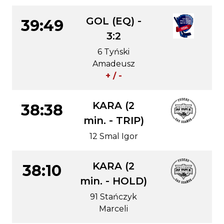
GOL (EQ) -
39:49
3:2
6 Tyński
Amadeusz
+ / -
KARA (2
38:38
min. - TRIP)
12 Smal Igor
KARA (2
38:10
min. - HOLD)
91 Stańczyk
Marceli