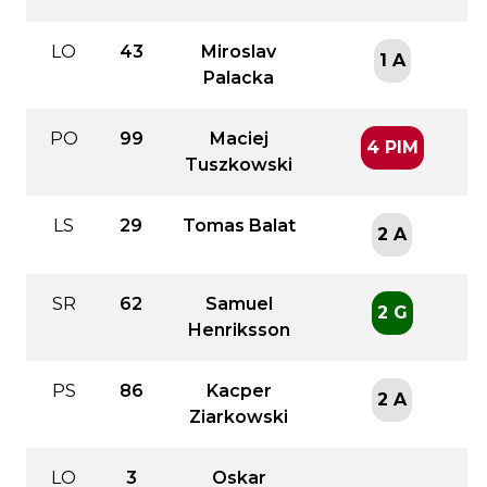
LO
43
Miroslav
1 A
Palacka
PO
99
Maciej
4 PIM
Tuszkowski
LS
29
Tomas Balat
2 A
SR
62
Samuel
2 G
Henriksson
PS
86
Kacper
2 A
Ziarkowski
LO
3
Oskar