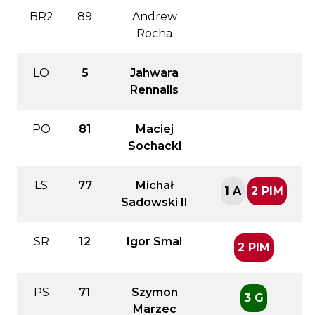
BR2
89
Andrew
Rocha
LO
5
Jahwara
Rennalls
PO
81
Maciej
Sochacki
LS
77
Michał
1 A
2 PIM
Sadowski II
SR
12
Igor Smal
2 PIM
PS
71
Szymon
3 G
Marzec