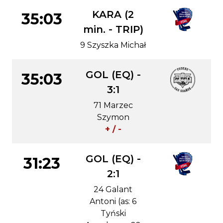
KARA (2
35:03
min. - TRIP)
9 Szyszka Michał
GOL (EQ) -
35:03
3:1
71 Marzec
Szymon
+ / -
GOL (EQ) -
31:23
2:1
24 Galant
Antoni (as: 6
Tyński