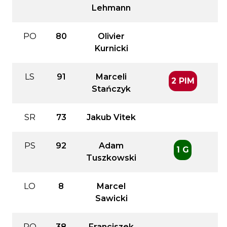
Lehmann
PO
80
Olivier
Kurnicki
LS
91
Marceli
2 PIM
Stańczyk
SR
73
Jakub Vitek
PS
92
Adam
1 G
Tuszkowski
LO
8
Marcel
Sawicki
PO
38
Franciszek