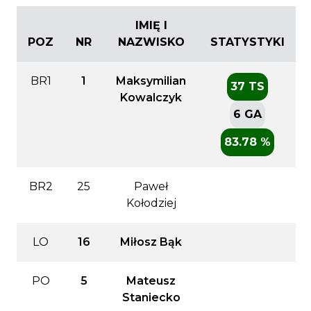
IMIĘ I
POZ
NR
NAZWISKO
STATYSTYKI
BR1
1
Maksymilian
37 TS
Kowalczyk
6 GA
83.78 %
BR2
25
Paweł
Kołodziej
LO
16
Miłosz Bąk
PO
5
Mateusz
Staniecko