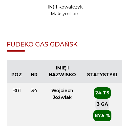
(IN) 1 Kowalczyk
Maksymilian
FUDEKO GAS GDAŃSK
IMIĘ I
POZ
NR
NAZWISKO
STATYSTYKI
BR1
34
Wojciech
24 TS
Jóźwiak
3 GA
87.5 %