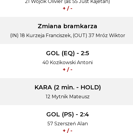
21 Wójcik Olivier (as: 55 Just Kajetan)
+ / -
Zmiana bramkarza
(IN) 18 Kurzeja Franciszek, (OUT) 37 Mróz Wiktor
GOL (EQ) - 2:5
40 Kozikowski Antoni
+ / -
KARA (2 min. - HOLD)
12 Mytnik Mateusz
GOL (PS) - 2:4
57 Szerszeń Alan
+ / -