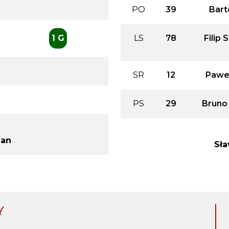
PO
39
Bart
1 G
LS
78
Filip 
SR
12
Pawe
PS
29
Bruno
ian
Sła
Y