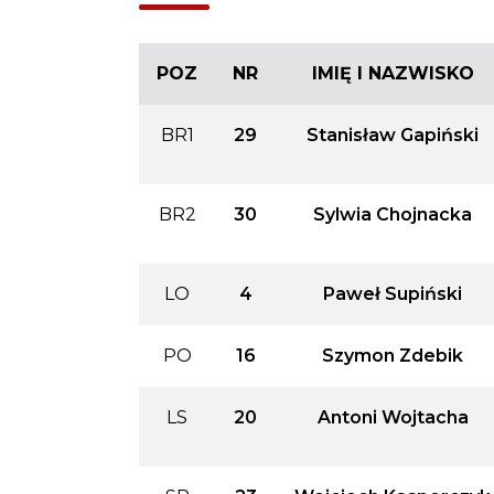
POZ
NR
IMIĘ I NAZWISKO
BR1
29
Stanisław Gapiński
BR2
30
Sylwia Chojnacka
LO
4
Paweł Supiński
PO
16
Szymon Zdebik
LS
20
Antoni Wojtacha