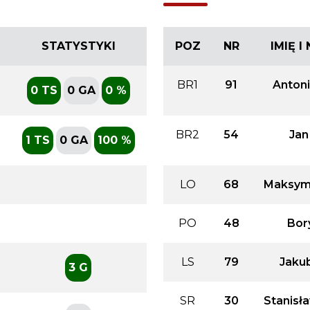
STATYSTYKI
POZ
NR
IMIĘ 
BR1
91
Antoni
0 TS
0 GA
0 %
BR2
54
Jan
1 TS
0 GA
100 %
LO
68
Maksymi
PO
48
Bor
LS
79
Jaku
3 G
SR
30
Stanisł