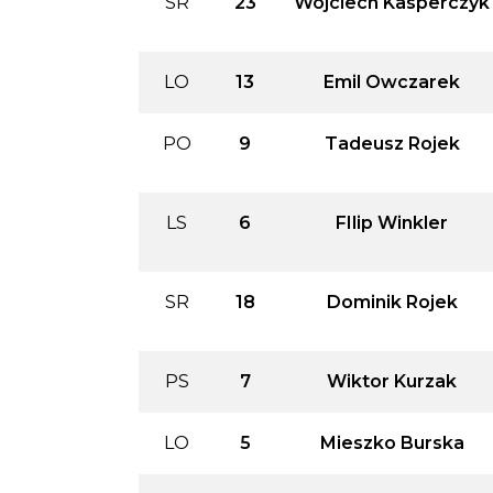
SR
23
Wojciech Kasperczyk
LO
13
Emil Owczarek
PO
9
Tadeusz Rojek
LS
6
FIlip Winkler
SR
18
Dominik Rojek
PS
7
Wiktor Kurzak
LO
5
Mieszko Burska