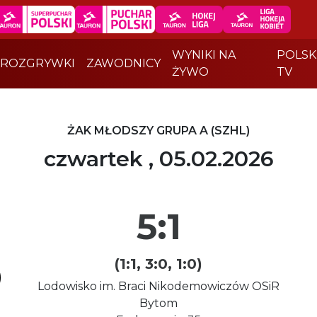
WYNIKI NA
POLSK
ROZGRYWKI
ZAWODNICY
ŻYWO
TV
ŻAK MŁODSZY GRUPA A (SZHL)
czwartek , 05.02.2026
5:1
(1:1, 3:0, 1:0)
)
Lodowisko im. Braci Nikodemowiczów OSiR
Bytom