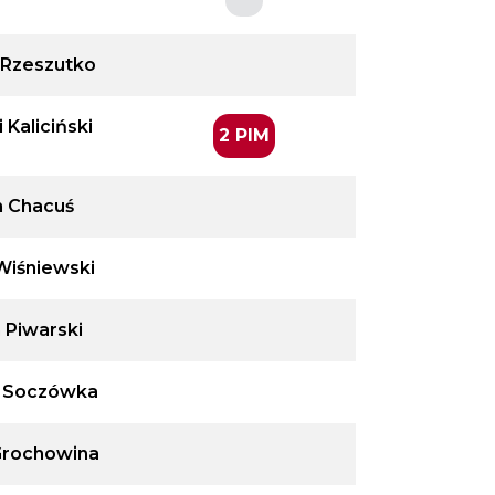
 Rzeszutko
 Kaliciński
2 PIM
n Chacuś
Wiśniewski
 Piwarski
 Soczówka
Grochowina