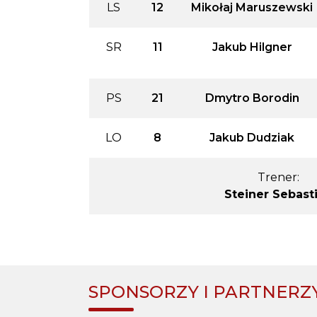
LS
12
Mikołaj Maruszewski
SR
11
Jakub Hilgner
PS
21
Dmytro Borodin
LO
8
Jakub Dudziak
Trener:
Steiner Sebast
SPONSORZY I PARTNERZ