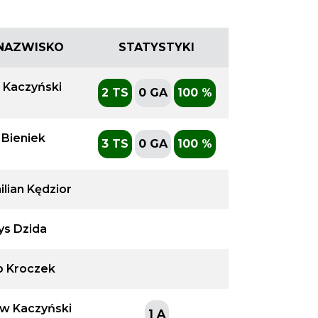
I NAZWISKO
STATYSTYKI
 Kaczyński
2 TS
0 GA
100 %
 Bieniek
3 TS
0 GA
100 %
lian Kędzior
ys Dzida
b Kroczek
aw Kaczyński
1 A