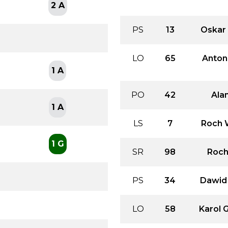
2 A
PS
13
Oskar
LO
65
Antoni
1 A
PO
42
Ala
1 A
LS
7
Roch 
1 G
SR
98
Roch
PS
34
Dawid
LO
58
Karol 