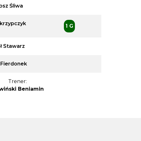
osz Śliwa
Skrzypczyk
1 G
ł Stawarz
 Fierdonek
Trener:
wiński Beniamin