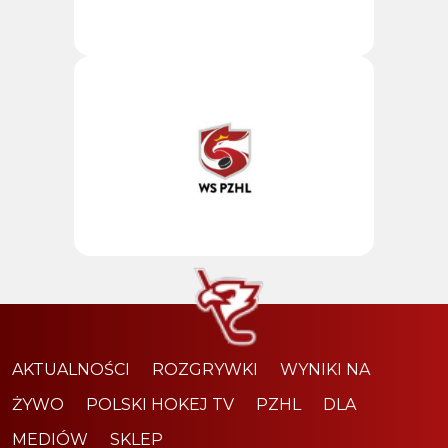
AKTUALNOŚCI
ROZGRYWKI
WYNIKI NA
ŻYWO
POLSKI HOKEJ TV
PZHL
DLA
MEDIÓW
SKLEP