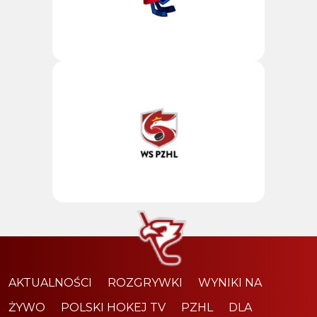
AKTUALNOŚCI
ROZGRYWKI
WYNIKI NA
ŻYWO
POLSKI HOKEJ TV
PZHL
DLA