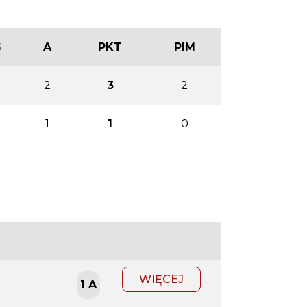
G
A
PKT
PIM
2
3
2
0
1
1
0
WIĘCEJ
1 A