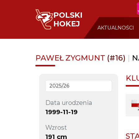
POLSKI
HOKEJ
AKTUALNOŚCI
PAWEŁ ZYGMUNT
(#16)
|
N
KL
Data urodzenia
1999-11-19
Wzrost
ST
191 cm