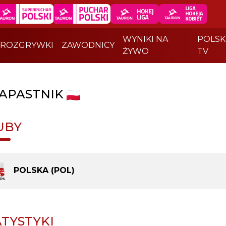
WYNIKI NA
POLSK
ROZGRYWKI
ZAWODNICY
ŻYWO
TV
APASTNIK
UBY
POLSKA (POL)
ATYSTYKI