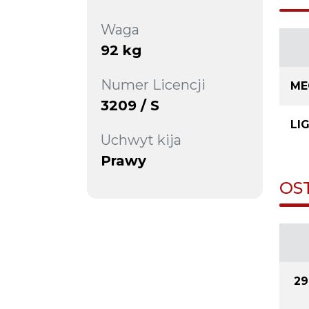
Waga
92 kg
Numer Licencji
ME
3209 / S
LI
Uchwyt kija
Prawy
OS
29