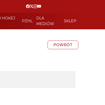
I HOKEJ
DLA
PZHL
SKLEP
MEDIÓW
POWRÓT