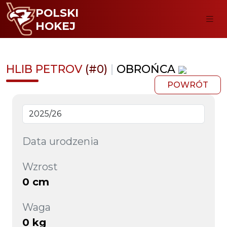
POLSKI
HOKEJ
HLIB PETROV
(#0)
|
OBROŃCA
POWRÓT
Data urodzenia
Wzrost
0 cm
Waga
0 kg