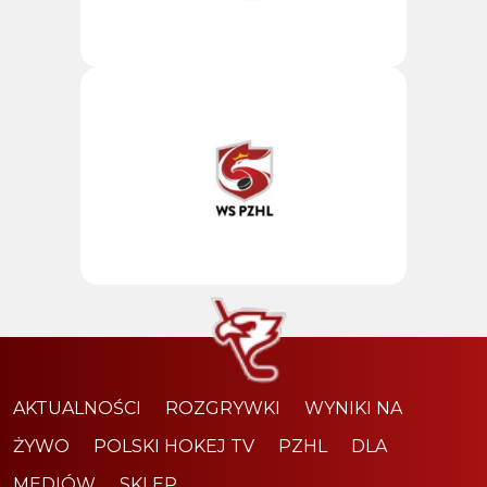
AKTUALNOŚCI
ROZGRYWKI
WYNIKI NA
ŻYWO
POLSKI HOKEJ TV
PZHL
DLA
MEDIÓW
SKLEP