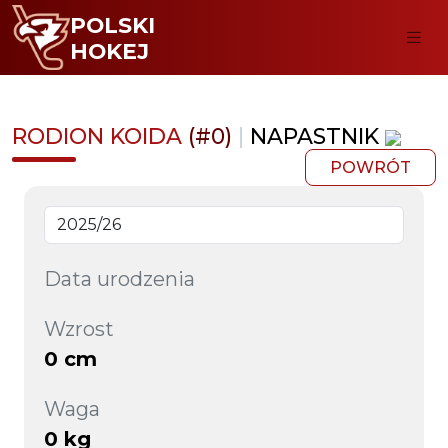
POLSKI
HOKEJ
RODION KOIDA
(#0)
|
NAPASTNIK
POWRÓT
Data urodzenia
Wzrost
0 cm
Waga
0 kg