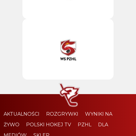
AKTUALNOŚCI
ROZGRYWKI
WYNIKI NA
ŻYWO
POLSKI HOKEJ TV
PZHL
DLA
MEDIÓW
SKLEP