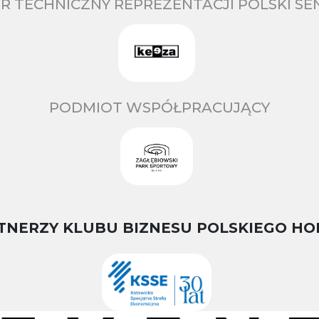
R TECHNICZNY REPREZENTACJI POLSKI S
PODMIOT WSPÓŁPRACUJĄCY
TNERZY KLUBU BIZNESU POLSKIEGO HO