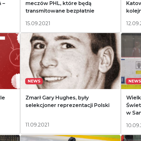
 –
meczów PHL, które będą
Katow
transmitowane bezpłatnie
kolej
15.09.2021
12.09
NEWS
NEWS
le
Zmarł Gary Hughes, były
Wielk
selekcjoner reprezentacji Polski
Świet
w Sa
11.09.2021
10.09