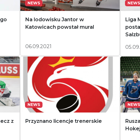
NEWS
NEWS
ego
Na lodowisku Jantor w
Liga 
Katowicach powstał mural
postaw
Salzb
06.09.2021
05.09
NEWS
NEWS
mecz z
Przyznano licencje trenerskie
Rusza
Hoke