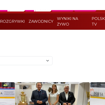
WYNIKI NA
POLSK
ROZGRYWKI
ZAWODNICY
ŻYWO
TV