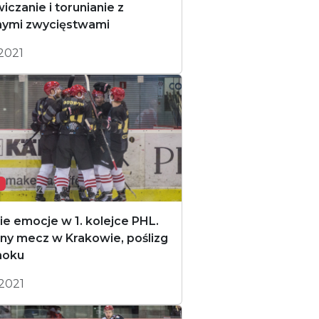
iczanie i torunianie z
nymi zwycięstwami
.2021
ie emocje w 1. kolejce PHL.
ny mecz w Krakowie, poślizg
noku
.2021