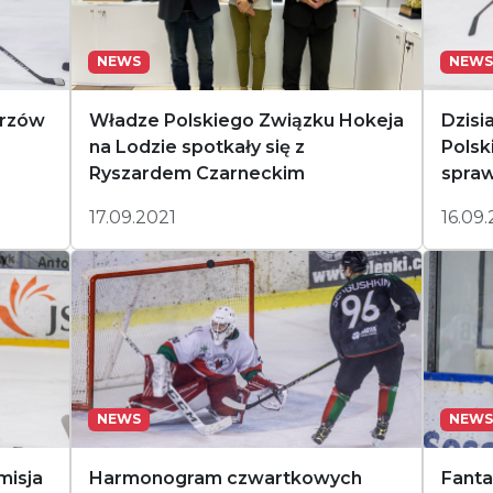
NEWS
NEWS
trzów
Władze Polskiego Związku Hokeja
Dzisia
na Lodzie spotkały się z
Polsk
Ryszardem Czarneckim
spraw
17.09.2021
16.09
NEWS
NEWS
misja
Harmonogram czwartkowych
Fant