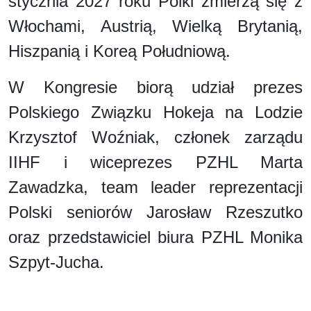
stycznia 2027 roku Polki zmierzą się z
Włochami, Austrią, Wielką Brytanią,
Hiszpanią i Koreą Południową.
W Kongresie biorą udział prezes
Polskiego Związku Hokeja na Lodzie
Krzysztof Woźniak, członek zarządu
IIHF i wiceprezes PZHL Marta
Zawadzka, team leader reprezentacji
Polski seniorów Jarosław Rzeszutko
oraz przedstawiciel biura PZHL Monika
Szpyt-Jucha.