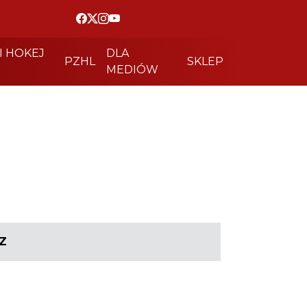
I HOKEJ
DLA
PZHL
SKLEP
MEDIÓW
Z