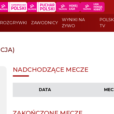
WYNIKI NA
POLSK
ROZGRYWKI
ZAWODNICY
ŻYWO
TV
CJA)
NADCHODZĄCE MECZE
DATA
MEC
ZAKOŃCZONE MECZE