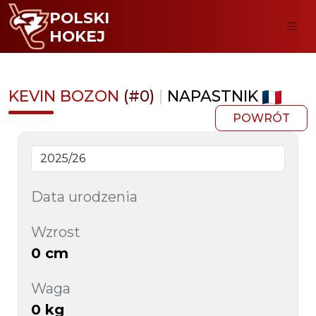
POLSKI
HOKEJ
KEVIN BOZON
(#0)
|
NAPASTNIK
POWRÓT
Data urodzenia
Wzrost
0 cm
Waga
0 kg