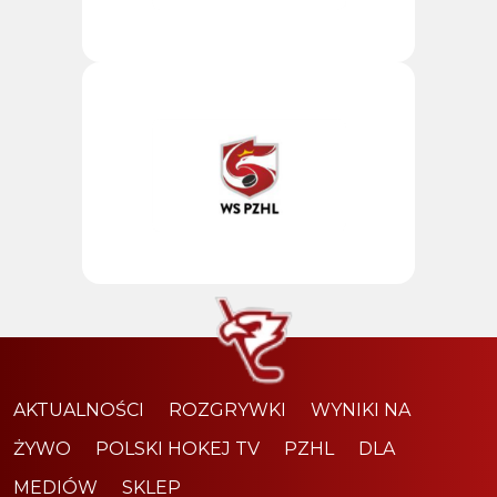
AKTUALNOŚCI
ROZGRYWKI
WYNIKI NA
ŻYWO
POLSKI HOKEJ TV
PZHL
DLA
MEDIÓW
SKLEP