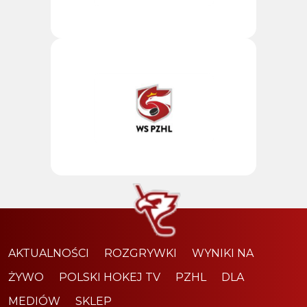
AKTUALNOŚCI
ROZGRYWKI
WYNIKI NA
ŻYWO
POLSKI HOKEJ TV
PZHL
DLA
MEDIÓW
SKLEP