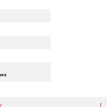
orz
Y