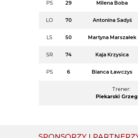
PS
29
Milena Boba
LO
70
Antonina Sadyś
LS
50
Martyna Marszałek
SR
74
Kaja Krzysica
PS
6
Bianca Ławczys
Trener:
Piekarski Grzeg
SPONSORZY I PARTNERZ