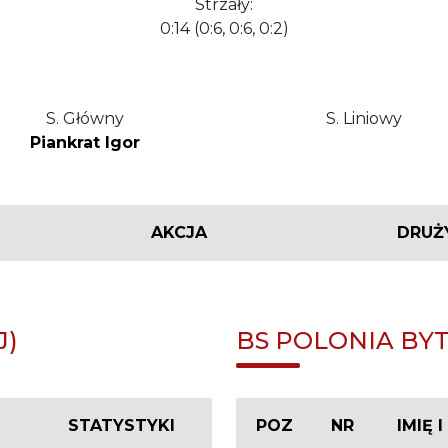
Strzały:
0:14 (0:6, 0:6, 0:2)
S. Główny
S. Liniowy
Piankrat Igor
AKCJA
DRUŻ
J)
BS POLONIA BYT
STATYSTYKI
POZ
NR
IMIĘ 