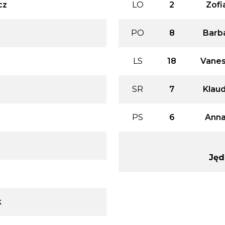
cz
LO
2
Zofi
PO
8
Barb
LS
18
Vanes
SR
7
Klaud
PS
6
Anna
Jęd
k