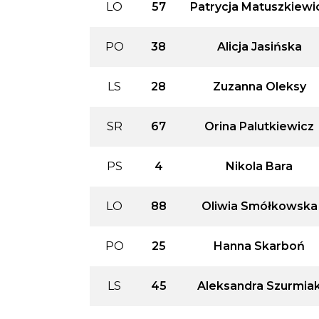
LO
57
Patrycja Matuszkiewi
PO
38
Alicja Jasińska
LS
28
Zuzanna Oleksy
SR
67
Orina Palutkiewicz
PS
4
Nikola Bara
LO
88
Oliwia Smółkowska
PO
25
Hanna Skarboń
LS
45
Aleksandra Szurmia