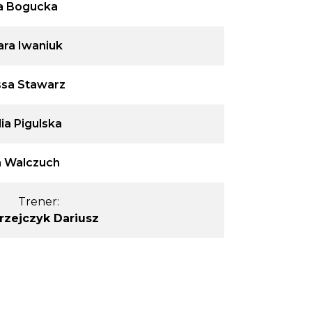
a Bogucka
ara Iwaniuk
sa Stawarz
ia Pigulska
 Walczuch
Trener:
rzejczyk Dariusz