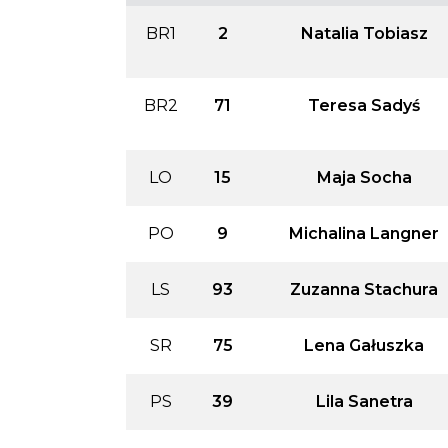
BR1
2
Natalia Tobiasz
BR2
71
Teresa Sadyś
LO
15
Maja Socha
PO
9
Michalina Langner
LS
93
Zuzanna Stachura
SR
75
Lena Gałuszka
PS
39
Lila Sanetra