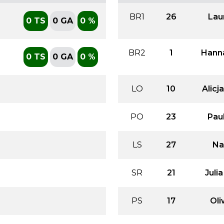
BR1
26
Lau
0 TS
0 GA
0 %
BR2
1
Hann
0 TS
0 GA
0 %
LO
10
Alic
PO
23
Pau
LS
27
Na
SR
21
Juli
PS
17
Oli