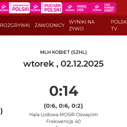
WYNIKI NA
POLSK
ROZGRYWKI
ZAWODNICY
ŻYWO
TV
MLH KOBIET (SZHL)
wtorek , 02.12.2025
0:14
(0:6, 0:6, 0:2)
)
Hala Lodowa MOSiR Oświęcim
Frekwencja: 40