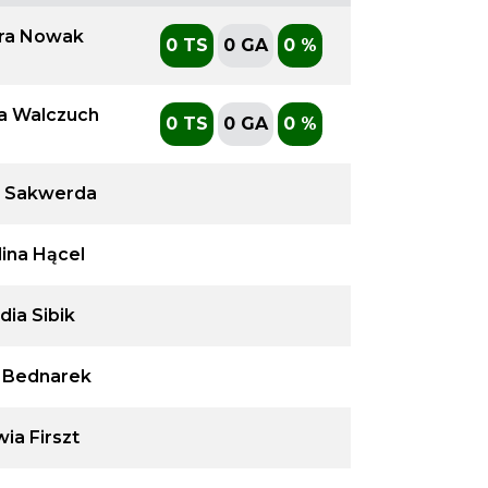
ra Nowak
0 TS
0 GA
0 %
a Walczuch
0 TS
0 GA
0 %
ja Sakwerda
lina Hącel
dia Sibik
a Bednarek
wia Firszt