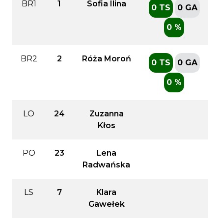
BR1
1
Sofia Ilina
0 TS
0 GA
0 %
BR2
2
Róża Moroń
0 TS
0 GA
0 %
LO
24
Zuzanna
Kłos
PO
23
Lena
Radwańska
LS
7
Klara
Gawełek