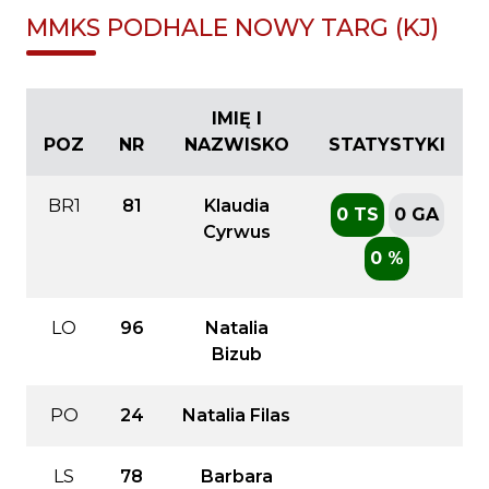
MMKS PODHALE NOWY TARG (KJ)
IMIĘ I
POZ
NR
NAZWISKO
STATYSTYKI
BR1
81
Klaudia
0 TS
0 GA
Cyrwus
0 %
LO
96
Natalia
Bizub
PO
24
Natalia Filas
LS
78
Barbara