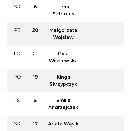
SR
6
Lena
Saternus
PS
20
Małgorzata
Wojsław
LO
21
Pola
Wiśniewska
PO
19
Kinga
Skrzypczyk
LS
5
Emilia
Andrzejczak
SR
17
Agata Wąsik