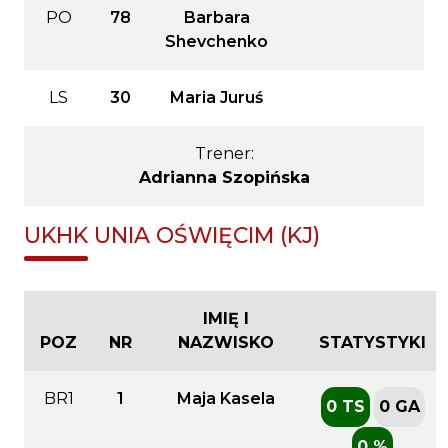
PO
78
Barbara
Shevchenko
LS
30
Maria Juruś
Trener:
Adrianna Szopińska
UKHK UNIA OŚWIĘCIM (KJ)
IMIĘ I
POZ
NR
NAZWISKO
STATYSTYKI
BR1
1
Maja Kasela
0 TS
0 GA
0 %