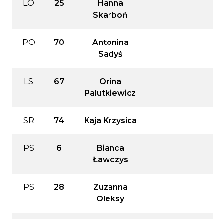
LO
25
Hanna
Skarboń
PO
70
Antonina
Sadyś
LS
67
Orina
Palutkiewicz
SR
74
Kaja Krzysica
PS
6
Bianca
Ławczys
PS
28
Zuzanna
Oleksy