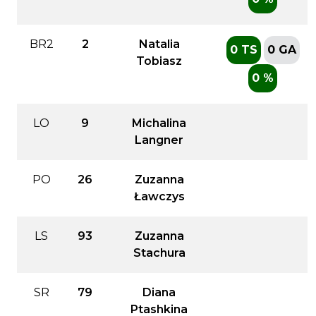
BR2
2
Natalia
0 TS
0 GA
Tobiasz
0 %
LO
9
Michalina
Langner
PO
26
Zuzanna
Ławczys
LS
93
Zuzanna
Stachura
SR
79
Diana
Ptashkina