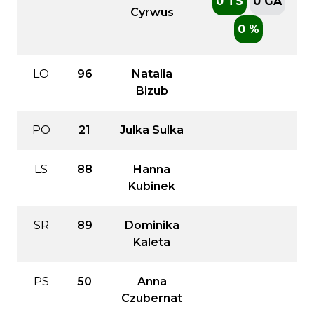
0 TS
0 GA
Cyrwus
0 %
LO
96
Natalia
Bizub
PO
21
Julka Sulka
LS
88
Hanna
Kubinek
SR
89
Dominika
Kaleta
PS
50
Anna
Czubernat