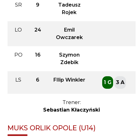
SR
9
Tadeusz
Rojek
LO
24
Emil
Owczarek
PO
16
Szymon
Zdebik
LS
6
FIlip Winkler
1 G
3 A
Trener:
Sebastian Kłaczyński
MUKS ORLIK OPOLE (U14)