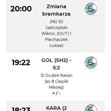
Zmiana
20:00
bramkarza
(IN) 30
Jastrzębski
Wiktor, (OUT) 1
Piechaczek
Łukasz
GOL (SH2) -
19:22
5:2
15 Dudek Natan
(as: 8 Cieplik
Mikołaj)
+ / -
KARA (2
18:23