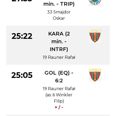
min. - TRIP)
33 Smajdor
Oskar
KARA (2
25:22
min. -
INTRF)
19 Rauner Rafał
GOL (EQ) -
25:05
6:2
19 Rauner Rafał
(as: 6 Winkler
FIlip)
+ / -