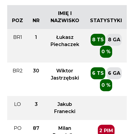
IMIĘ I
POZ
NR
NAZWISKO
STATYSTYKI
BR1
1
Łukasz
8 TS
8 GA
Piechaczek
0 %
BR2
30
Wiktor
6 TS
6 GA
Jastrzębski
0 %
LO
3
Jakub
Franecki
PO
87
Milan
2 PIM