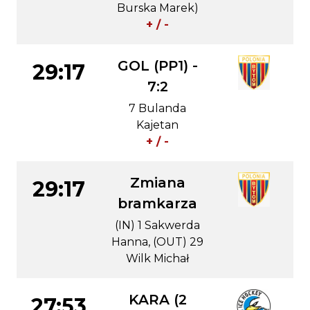
Burska Marek)
+ / -
GOL (PP1) -
29:17
7:2
7 Bulanda
Kajetan
+ / -
Zmiana
29:17
bramkarza
(IN) 1 Sakwerda
Hanna, (OUT) 29
Wilk Michał
KARA (2
27:53