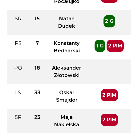
Pocałujko
SR
15
Natan
2 G
Dudek
PS
7
Konstanty
1 G
2 PIM
Bednarski
PO
18
Aleksander
Złotowski
LS
33
Oskar
2 PIM
Smajdor
SR
23
Maja
2 PIM
Nakielska