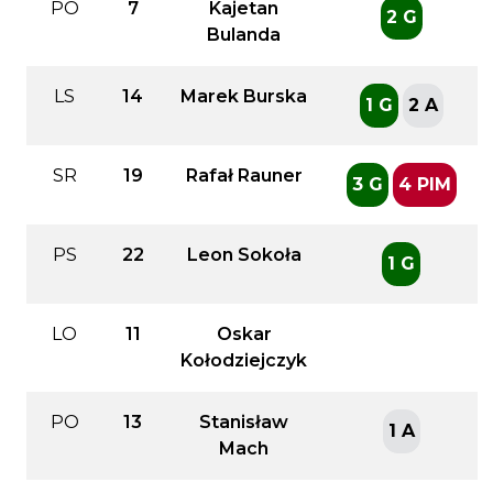
PO
7
Kajetan
2 G
Bulanda
LS
14
Marek Burska
1 G
2 A
SR
19
Rafał Rauner
3 G
4 PIM
PS
22
Leon Sokoła
1 G
LO
11
Oskar
Kołodziejczyk
PO
13
Stanisław
1 A
Mach