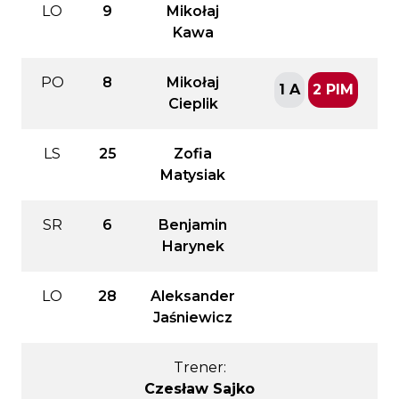
LO
9
Mikołaj
Kawa
PO
8
Mikołaj
1 A
2 PIM
Cieplik
LS
25
Zofia
Matysiak
SR
6
Benjamin
Harynek
LO
28
Aleksander
Jaśniewicz
Trener:
Czesław Sajko