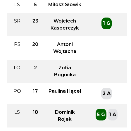
LS
5
Miłosz Słowik
SR
23
Wojciech
1 G
Kasperczyk
PS
20
Antoni
Wojtacha
LO
2
Zofia
Bogucka
PO
17
Paulina Hącel
2 A
LS
18
Dominik
5 G
1 A
Rojek