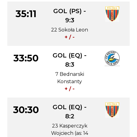
GOL (PS) -
35:11
9:3
22 Sokoła Leon
+ / -
GOL (EQ) -
33:50
8:3
7 Bednarski
Konstanty
+ / -
GOL (EQ) -
30:30
8:2
23 Kasperczyk
Wojciech (as: 14