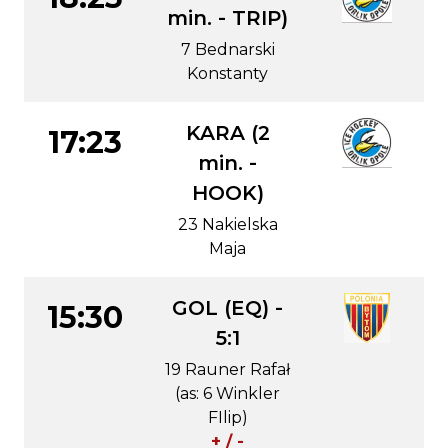
min. - TRIP)
7 Bednarski
Konstanty
KARA (2
17:23
min. -
HOOK)
23 Nakielska
Maja
GOL (EQ) -
15:30
5:1
19 Rauner Rafał
(as: 6 Winkler
FIlip)
+ / -