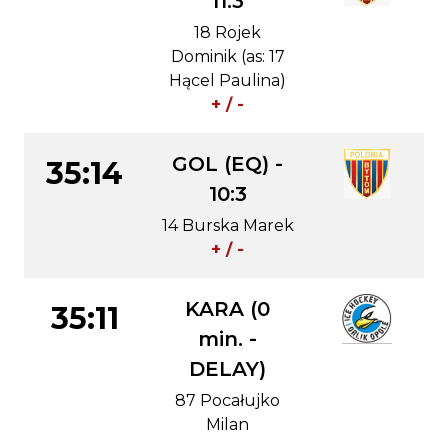
11:3
18 Rojek
Dominik (as: 17
Hącel Paulina)
+ / -
GOL (EQ) -
35:14
10:3
14 Burska Marek
+ / -
KARA (0
35:11
min. -
DELAY)
87 Pocałujko
Milan