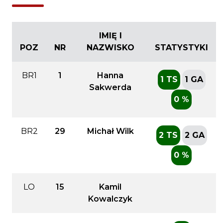
IMIĘ I
POZ
NR
NAZWISKO
STATYSTYKI
BR1
1
Hanna
1 TS
1 GA
Sakwerda
0 %
BR2
29
Michał Wilk
2 TS
2 GA
0 %
LO
15
Kamil
Kowalczyk