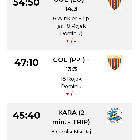
54:50
14:3
6 Winkler FIlip
(as: 18 Rojek
Dominik)
+ / -
GOL (PP1) -
47:10
13:3
18 Rojek
Dominik
+ / -
KARA (2
45:40
min. - TRIP)
8 Cieplik Mikołaj