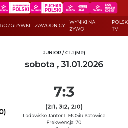
WYNIKI NA
POLSK
ROZGRYWKI
ZAWODNICY
ŻYWO
TV
JUNIOR / CLJ (MP)
sobota , 31.01.2026
7:3
(2:1, 3:2, 2:0)
0)
Lodowisko Jantor II MOSiR Katowice
Frekwencja: 70