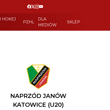
I HOKEJ
DLA
PZHL
SKLEP
MEDIÓW
NAPRZÓD JANÓW
KATOWICE (U20)