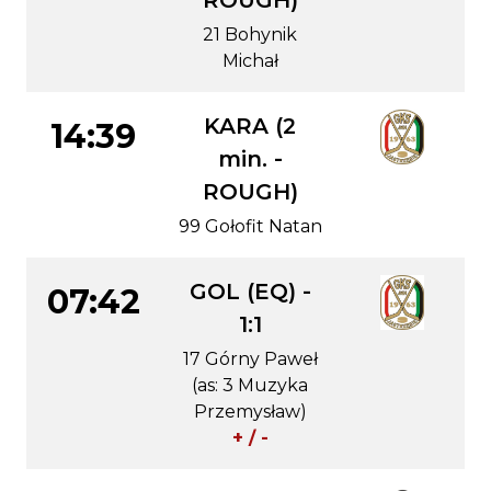
ROUGH)
21 Bohynik
Michał
KARA (2
14:39
min. -
ROUGH)
99 Gołofit Natan
GOL (EQ) -
07:42
1:1
17 Górny Paweł
(as: 3 Muzyka
Przemysław)
+ / -