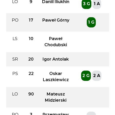
LO
9
Daniil Iliukhin
3 G
1 A
PO
17
Paweł Górny
1 G
LS
10
Paweł
Chodubski
SR
20
Igor Antolak
PS
22
Oskar
2 G
2 A
Laszkiewicz
LO
90
Mateusz
Midzierski
PO
3
Przemysław