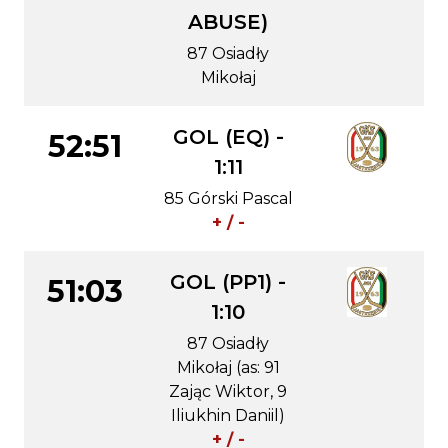
ABUSE)
87 Osiadły
Mikołaj
GOL (EQ) -
52:51
1:11
85 Górski Pascal
+ / -
GOL (PP1) -
51:03
1:10
87 Osiadły
Mikołaj (as: 91
Zając Wiktor, 9
Iliukhin Daniil)
+ / -