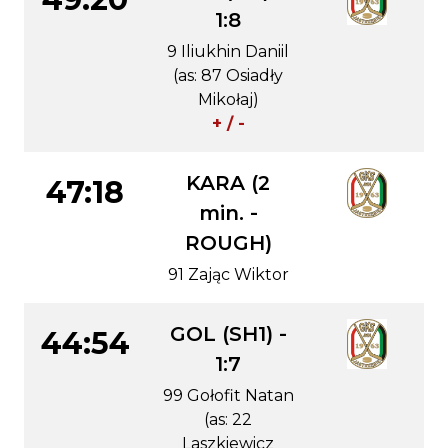
1:8
9 Iliukhin Daniil
(as: 87 Osiadły
Mikołaj)
+ / -
KARA (2
47:18
min. -
ROUGH)
91 Zając Wiktor
GOL (SH1) -
44:54
1:7
99 Gołofit Natan
(as: 22
Laszkiewicz