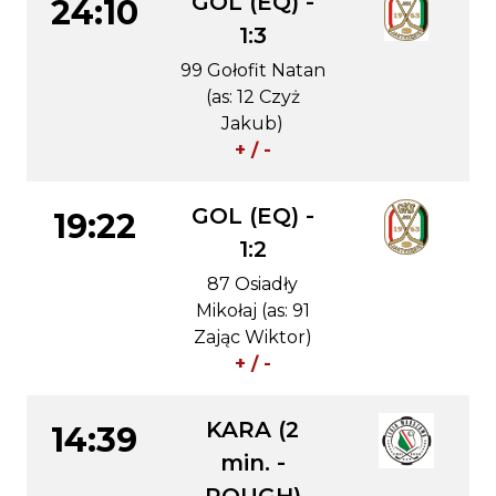
GOL (EQ) -
24:10
1:3
99 Gołofit Natan
(as: 12 Czyż
Jakub)
+ / -
GOL (EQ) -
19:22
1:2
87 Osiadły
Mikołaj (as: 91
Zając Wiktor)
+ / -
KARA (2
14:39
min. -