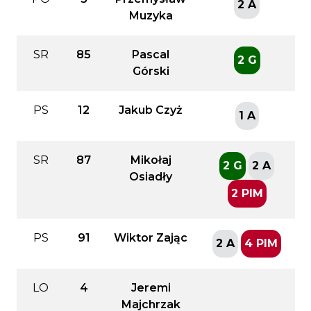
2 A
Muzyka
SR
85
Pascal
2 G
Górski
PS
12
Jakub Czyż
1 A
SR
87
Mikołaj
2 G
2 A
Osiadły
2 PIM
PS
91
Wiktor Zając
2 A
4 PIM
LO
4
Jeremi
Majchrzak