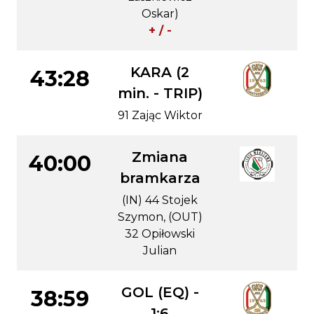
Oskar)
+ / -
KARA (2
43:28
min. - TRIP)
91 Zając Wiktor
Zmiana
40:00
bramkarza
(IN) 44 Stojek
Szymon, (OUT)
32 Opiłowski
Julian
GOL (EQ) -
38:59
1:6