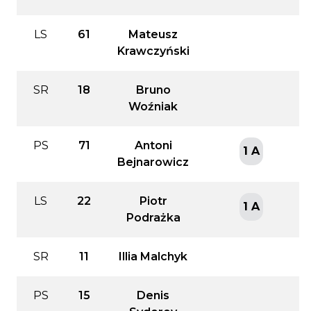
LS
61
Mateusz
Krawczyński
SR
18
Bruno
Woźniak
PS
71
Antoni
1 A
Bejnarowicz
LS
22
Piotr
1 A
Podrażka
SR
11
Illia Malchyk
PS
15
Denis