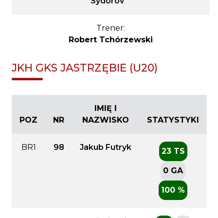
Sydorov
Trener:
Robert Tchórzewski
JKH GKS JASTRZĘBIE (U20)
IMIĘ I
POZ
NR
NAZWISKO
STATYSTYKI
BR1
98
Jakub Futryk
23 TS
0 GA
100 %