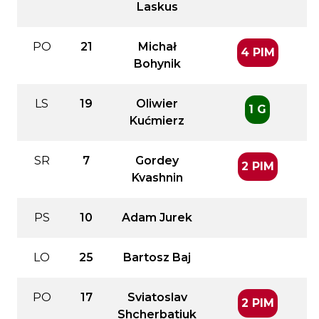
Laskus
PO
21
Michał
4 PIM
Bohynik
LS
19
Oliwier
1 G
Kućmierz
SR
7
Gordey
2 PIM
Kvashnin
PS
10
Adam Jurek
LO
25
Bartosz Baj
PO
17
Sviatoslav
2 PIM
Shcherbatiuk