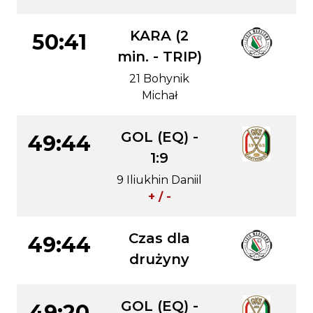
KARA (2
50:41
min. - TRIP)
21 Bohynik
Michał
GOL (EQ) -
49:44
1:9
9 Iliukhin Daniil
+ / -
Czas dla
49:44
drużyny
GOL (EQ) -
49:20