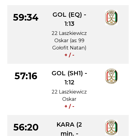
GOL (EQ) -
59:34
1:13
22 Laszkiewicz
Oskar (as: 99
Gołofit Natan)
+ / -
GOL (SH1) -
57:16
1:12
22 Laszkiewicz
Oskar
+ / -
KARA (2
56:20
min. -