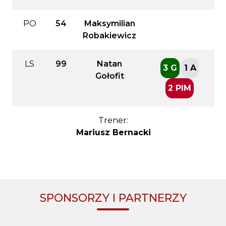
PO
54
Maksymilian
Robakiewicz
LS
99
Natan
3 G
1 A
Gołofit
2 PIM
Trener:
Mariusz Bernacki
SPONSORZY I PARTNERZY