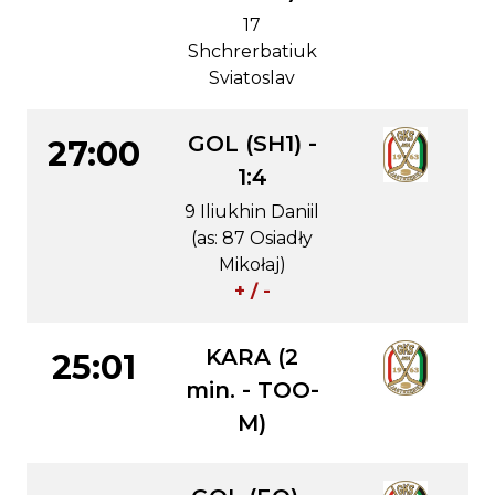
17
Shchrerbatiuk
Sviatoslav
GOL (SH1) -
27:00
1:4
9 Iliukhin Daniil
(as: 87 Osiadły
Mikołaj)
+ / -
KARA (2
25:01
min. - TOO-
M)