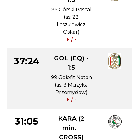
85 Górski Pascal
(as: 22
Laszkiewicz
Oskar)
+ / -
GOL (EQ) -
37:24
1:5
99 Gołofit Natan
(as: 3 Muzyka
Przemysław)
+ / -
KARA (2
31:05
min. -
CROSS)