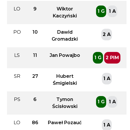
LO
9
Wiktor
1 G
1 A
Kaczyński
PO
10
Dawid
2 A
Gromadzki
LS
11
Jan Powajbo
1 G
2 PIM
SR
27
Hubert
1 A
Śmigielski
PS
6
Tymon
1 G
1 A
Ścisłowski
LO
86
Paweł Pozauć
1 A