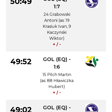
50:49
1:7
24 Grabowski
Antoni (as: 19
Krasiuk Ivan, 9
Kaczyński
Wiktor)
+ / -
GOL (EQ) -
49:52
1:6
15 Pilch Martin
(as: 88 Hławiczka
Hubert)
+ / -
GOL (EQ) -
49:02