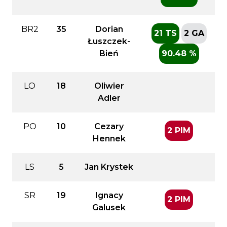
BR2
35
Dorian
21 TS
2 GA
Łuszczek-
Bień
90.48 %
LO
18
Oliwier
Adler
PO
10
Cezary
2 PIM
Hennek
LS
5
Jan Krystek
SR
19
Ignacy
2 PIM
Galusek