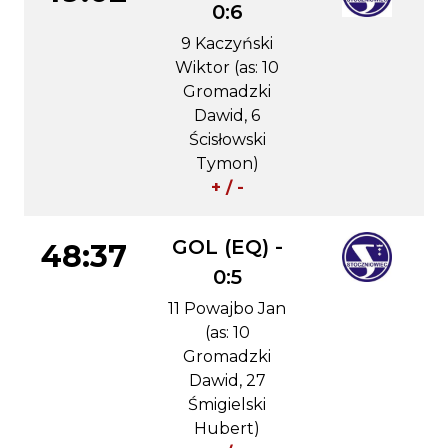
0:6
9 Kaczyński
Wiktor (as: 10
Gromadzki
Dawid, 6
Ścisłowski
Tymon)
+ / -
GOL (EQ) -
48:37
0:5
11 Powajbo Jan
(as: 10
Gromadzki
Dawid, 27
Śmigielski
Hubert)