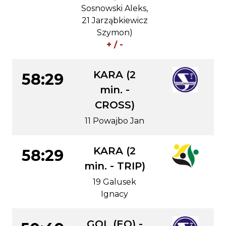
Sosnowski Aleks,
21 Jarząbkiewicz
Szymon)
+ / -
KARA (2
58:29
min. -
CROSS)
11 Powajbo Jan
KARA (2
58:29
min. - TRIP)
19 Galusek
Ignacy
GOL (EQ) -