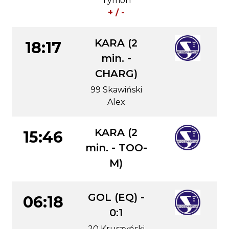
Tymon
+ / -
KARA (2
18:17
min. -
CHARG)
99 Skawiński
Alex
KARA (2
15:46
min. - TOO-
M)
GOL (EQ) -
06:18
0:1
20 Kruszyński