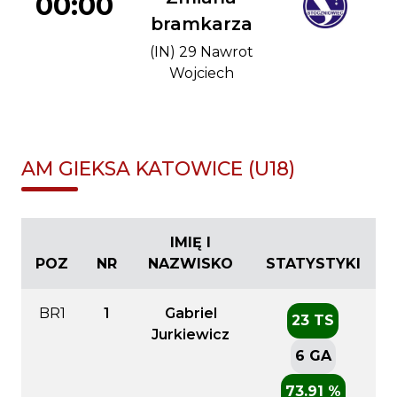
00:00
bramkarza
(IN) 29 Nawrot
Wojciech
AM GIEKSA KATOWICE (U18)
IMIĘ I
POZ
NR
NAZWISKO
STATYSTYKI
BR1
1
Gabriel
23 TS
Jurkiewicz
6 GA
73.91 %