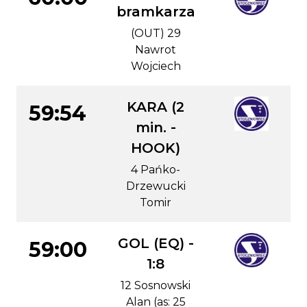
bramkarza
(OUT) 29
Nawrot
Wojciech
KARA (2
59:54
min. -
HOOK)
4 Pańko-
Drzewucki
Tomir
GOL (EQ) -
59:00
1:8
12 Sosnowski
Alan (as: 25