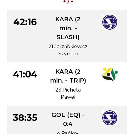
+ / -
KARA (2
42:16
min. -
SLASH)
21 Jarząbkiewicz
Szymon
KARA (2
41:04
min. - TRIP)
23 Picheta
Paweł
GOL (EQ) -
38:35
0:4
4 Pańko-