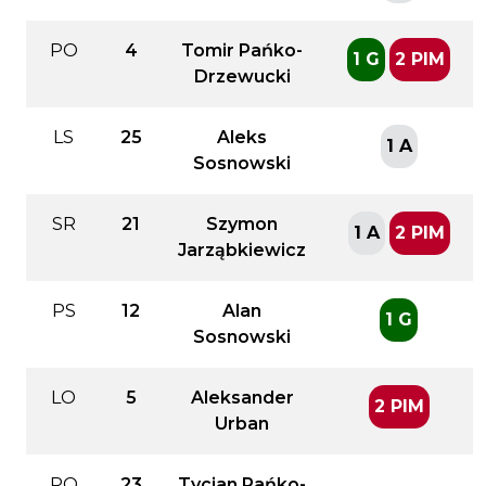
PO
4
Tomir Pańko-
1 G
2 PIM
Drzewucki
LS
25
Aleks
1 A
Sosnowski
SR
21
Szymon
1 A
2 PIM
Jarząbkiewicz
PS
12
Alan
1 G
Sosnowski
LO
5
Aleksander
2 PIM
Urban
PO
23
Tycjan Pańko-