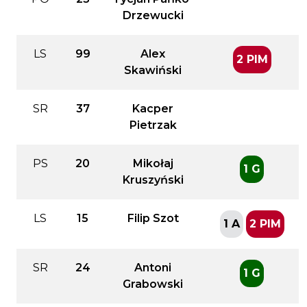
Drzewucki
LS
99
Alex
2 PIM
Skawiński
SR
37
Kacper
Pietrzak
PS
20
Mikołaj
1 G
Kruszyński
LS
15
Filip Szot
1 A
2 PIM
SR
24
Antoni
1 G
Grabowski