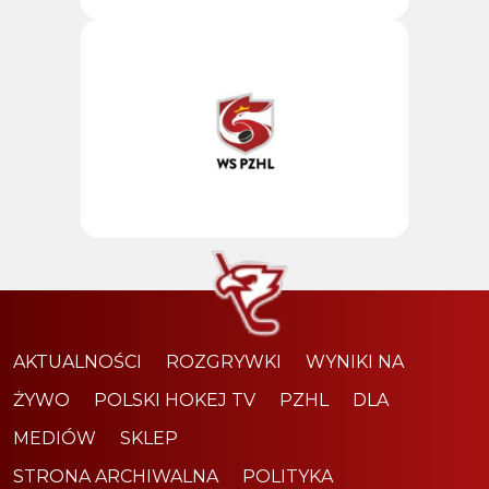
AKTUALNOŚCI
ROZGRYWKI
WYNIKI NA
ŻYWO
POLSKI HOKEJ TV
PZHL
DLA
MEDIÓW
SKLEP
STRONA ARCHIWALNA
POLITYKA