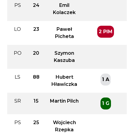
PS
24
Emil
Kolaczek
LO
23
Paweł
2 PIM
Picheta
PO
20
Szymon
Kaszuba
LS
88
Hubert
1 A
Hławiczka
SR
15
Martin Pilch
1 G
PS
25
Wojciech
Rzepka