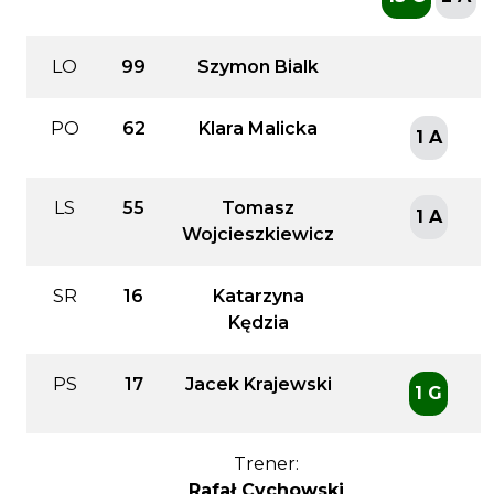
LO
99
Szymon Bialk
PO
62
Klara Malicka
1 A
LS
55
Tomasz
1 A
Wojcieszkiewicz
SR
16
Katarzyna
Kędzia
PS
17
Jacek Krajewski
1 G
Trener:
Rafał Cychowski