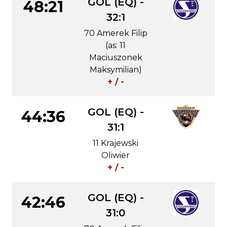
GOL (EQ) -
48:21
32:1
70 Amerek Filip
(as: 11
Maciuszonek
Maksymilian)
+ / -
GOL (EQ) -
44:36
31:1
11 Krajewski
Oliwier
+ / -
GOL (EQ) -
42:46
31:0