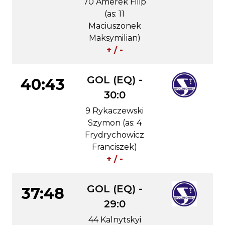
70 Amerek Filip
(as: 11
Maciuszonek
Maksymilian)
+ / -
GOL (EQ) -
40:43
30:0
9 Rykaczewski
Szymon (as: 4
Frydrychowicz
Franciszek)
+ / -
GOL (EQ) -
37:48
29:0
44 Kalnytskyi