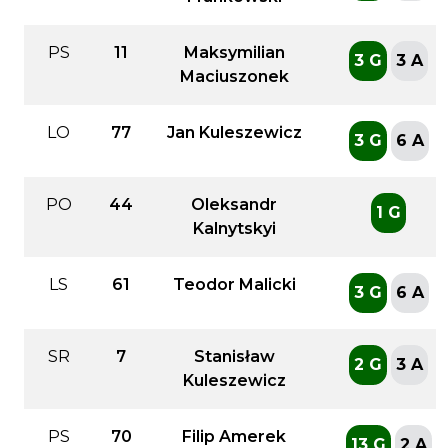
PS
11
Maksymilian
3 G
3 A
Maciuszonek
LO
77
Jan Kuleszewicz
3 G
6 A
PO
44
Oleksandr
1 G
Kalnytskyi
LS
61
Teodor Malicki
3 G
6 A
SR
7
Stanisław
2 G
3 A
Kuleszewicz
PS
70
Filip Amerek
13 G
2 A