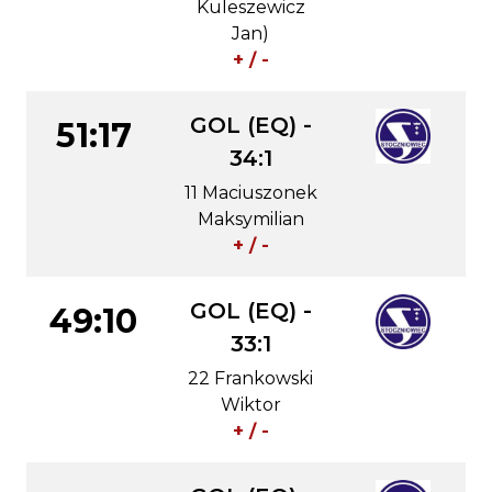
Kuleszewicz
Jan)
+ / -
GOL (EQ) -
51:17
34:1
11 Maciuszonek
Maksymilian
+ / -
GOL (EQ) -
49:10
33:1
22 Frankowski
Wiktor
+ / -