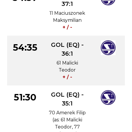
37:1
11 Maciuszonek
Maksymilian
+ / -
GOL (EQ) -
54:35
36:1
61 Malicki
Teodor
+ / -
GOL (EQ) -
51:30
35:1
70 Amerek Filip
(as: 61 Malicki
Teodor, 77