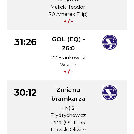
Malicki Teodor,
70 Amerek Filip)
+ / -
GOL (EQ) -
31:26
26:0
22 Frankowski
Wiktor
+ / -
Zmiana
30:12
bramkarza
(IN) 2
Frydrychowicz
RIta, (OUT) 35
Trowski Oliwier