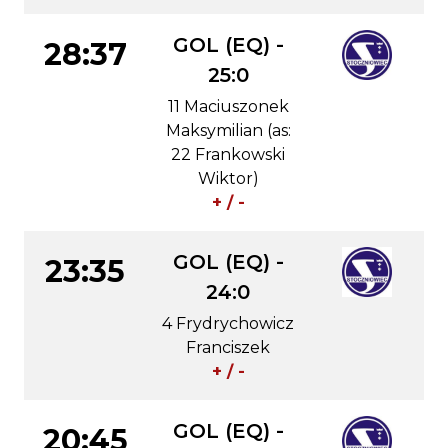
GOL (EQ) -
28:37
25:0
11 Maciuszonek
Maksymilian (as:
22 Frankowski
Wiktor)
+ / -
GOL (EQ) -
23:35
24:0
4 Frydrychowicz
Franciszek
+ / -
GOL (EQ) -
20:45