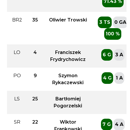
71.43 %
BR2
35
Oliwier Trowski
3 TS
0 GA
100 %
LO
4
Franciszek
6 G
3 A
Frydrychowicz
PO
9
Szymon
4 G
1 A
Rykaczewski
LS
25
Bartłomiej
Pogorzelski
SR
22
Wiktor
7 G
4 A
Frankowski