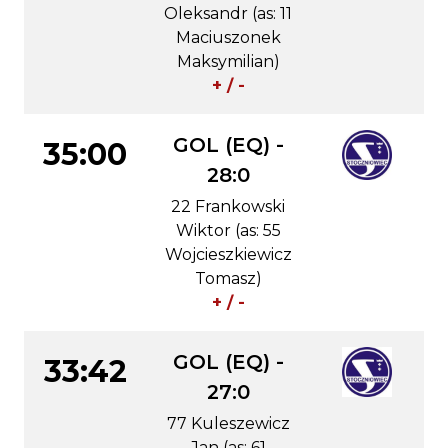
Oleksandr (as: 11
Maciuszonek
Maksymilian)
+ / -
GOL (EQ) -
35:00
28:0
22 Frankowski
Wiktor (as: 55
Wojcieszkiewicz
Tomasz)
+ / -
GOL (EQ) -
33:42
27:0
77 Kuleszewicz
Jan (as: 61