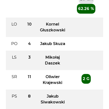
62.26 %
LO
10
Kornel
Głuszkowski
PO
4
Jakub Skuza
LS
3
Mikołaj
Daszek
SR
11
Oliwier
2 G
Krajewski
PS
8
Jakub
Siwakowski