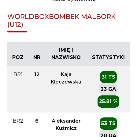
WORLDBOXBOMBEK MALBORK
(U12)
IMIĘ I
POZ
NR
NAZWISKO
STATYSTYKI
BR1
12
Kaja
31 TS
Kleczewska
23 GA
25.81 %
BR2
6
Aleksander
53 TS
Kuźmicz
20 GA