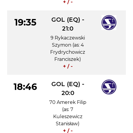
+ / -
GOL (EQ) -
19:35
21:0
9 Rykaczewski
Szymon (as: 4
Frydrychowicz
Franciszek)
+ / -
GOL (EQ) -
18:46
20:0
70 Amerek Filip
(as: 7
Kuleszewicz
Stanisław)
+ / -