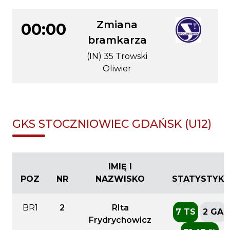
Zmiana
00:00
bramkarza
(IN) 35 Trowski
Oliwier
GKS STOCZNIOWIEC GDAŃSK (U12)
IMIĘ I
POZ
NR
NAZWISKO
STATYSTYKI
BR1
2
RIta
7 TS
2 GA
Frydrychowicz