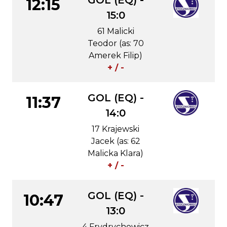
GOL (EQ) -
12:15
15:0
61 Malicki
Teodor (as: 70
Amerek Filip)
+ / -
GOL (EQ) -
11:37
14:0
17 Krajewski
Jacek (as: 62
Malicka Klara)
+ / -
GOL (EQ) -
10:47
13:0
4 Frydrychowicz