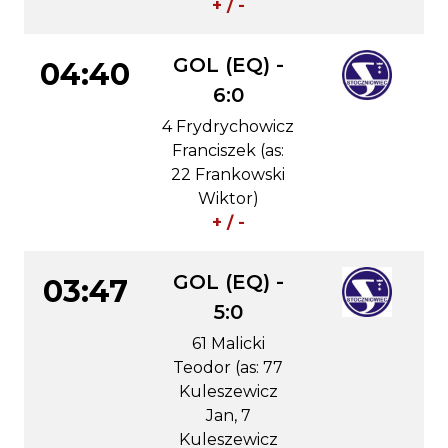
+ / -
GOL (EQ) -
04:40
6:0
4 Frydrychowicz
Franciszek (as:
22 Frankowski
Wiktor)
+ / -
GOL (EQ) -
03:47
5:0
61 Malicki
Teodor (as: 77
Kuleszewicz
Jan, 7
Kuleszewicz