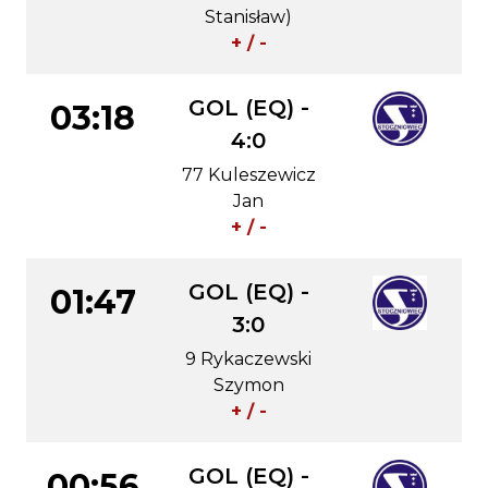
Stanisław)
+ / -
GOL (EQ) -
03:18
4:0
77 Kuleszewicz
Jan
+ / -
GOL (EQ) -
01:47
3:0
9 Rykaczewski
Szymon
+ / -
GOL (EQ) -
00:56