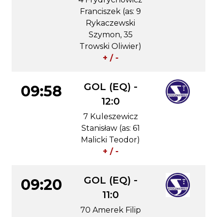
Franciszek (as: 9
Rykaczewski
Szymon, 35
Trowski Oliwier)
+ / -
GOL (EQ) -
09:58
12:0
7 Kuleszewicz
Stanisław (as: 61
Malicki Teodor)
+ / -
GOL (EQ) -
09:20
11:0
70 Amerek Filip