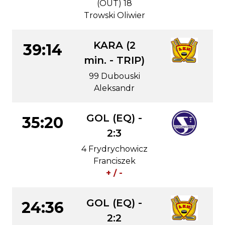
(OUT) 18
Trowski Oliwier
KARA (2
39:14
min. - TRIP)
99 Dubouski
Aleksandr
GOL (EQ) -
35:20
2:3
4 Frydrychowicz
Franciszek
+ / -
GOL (EQ) -
24:36
2:2