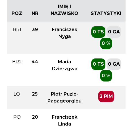
IMIĘ I
POZ
NR
NAZWISKO
STATYSTYKI
BR1
39
Franciszek
0 TS
0 GA
Nyga
0 %
BR2
44
Maria
0 TS
0 GA
Dzierzgwa
0 %
LO
25
Piotr Puzio-
2 PIM
Papageorgiou
PO
20
Franciszek
Linda