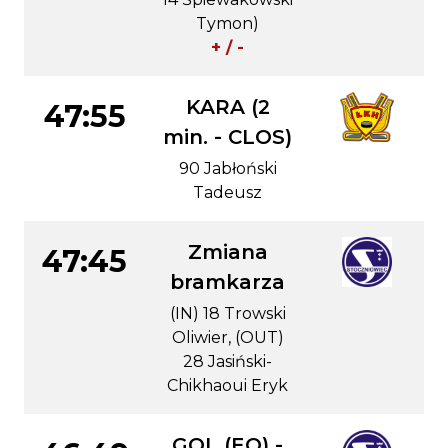
Tymon)
+ / -
KARA (2
47:55
min. - CLOS)
90 Jabłoński
Tadeusz
Zmiana
47:45
bramkarza
(IN) 18 Trowski
Oliwier, (OUT)
28 Jasiński-
Chikhaoui Eryk
GOL (EQ) -