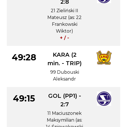
2:8
21 Zieliński II
Mateusz (as: 22
Frankowski
Wiktor)
+ / -
KARA (2
49:28
min. - TRIP)
99 Dubouski
Aleksandr
GOL (PP1) -
49:15
2:7
11 Maciuszonek
Maksymilian (as:
14 Śpiewakowski