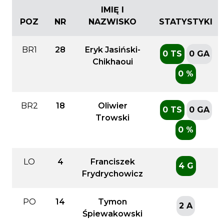
IMIĘ I
POZ
NR
NAZWISKO
STATYSTYKI
BR1
28
Eryk Jasiński-
0 TS
0 GA
Chikhaoui
0 %
BR2
18
Oliwier
0 TS
0 GA
Trowski
0 %
LO
4
Franciszek
4 G
Frydrychowicz
PO
14
Tymon
2 A
Śpiewakowski