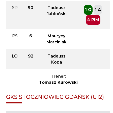
SR
90
Tadeusz
1 G
1 A
Jabłoński
4 PIM
PS
6
Maurycy
Marciniak
LO
92
Tadeusz
Kopa
Trener:
Tomasz Kurowski
GKS STOCZNIOWIEC GDAŃSK (U12)