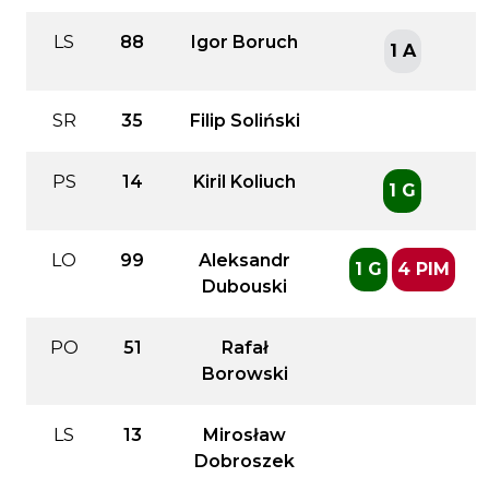
LS
88
Igor Boruch
1 A
SR
35
Filip Soliński
PS
14
Kiril Koliuch
1 G
LO
99
Aleksandr
1 G
4 PIM
Dubouski
PO
51
Rafał
Borowski
LS
13
Mirosław
Dobroszek