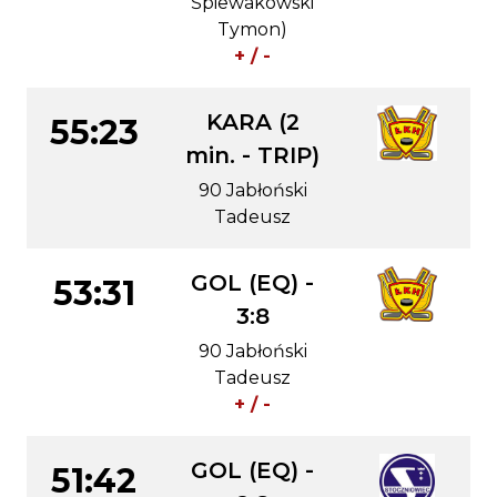
Śpiewakowski
Tymon)
+ / -
KARA (2
55:23
min. - TRIP)
90 Jabłoński
Tadeusz
GOL (EQ) -
53:31
3:8
90 Jabłoński
Tadeusz
+ / -
GOL (EQ) -
51:42