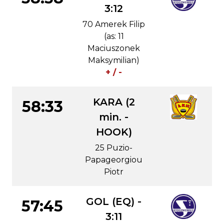
3:12
70 Amerek Filip
(as: 11
Maciuszonek
Maksymilian)
+ / -
KARA (2
58:33
min. -
HOOK)
25 Puzio-
Papageorgiou
Piotr
GOL (EQ) -
57:45
3:11