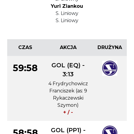
Yuri Ziankou
S. Liniowy
S. Liniowy
CZAS
AKCJA
DRUŻYNA
GOL (EQ) -
59:58
3:13
4 Frydrychowicz
Franciszek (as: 9
Rykaczewski
Szymon)
+ / -
GOL (PP1) -
58:58