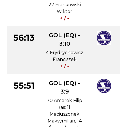
22 Frankowski
Wiktor
+ / -
GOL (EQ) -
56:13
3:10
4 Frydrychowicz
Franciszek
+ / -
GOL (EQ) -
55:51
3:9
70 Amerek Filip
(as: 11
Maciuszonek
Maksymilian, 14