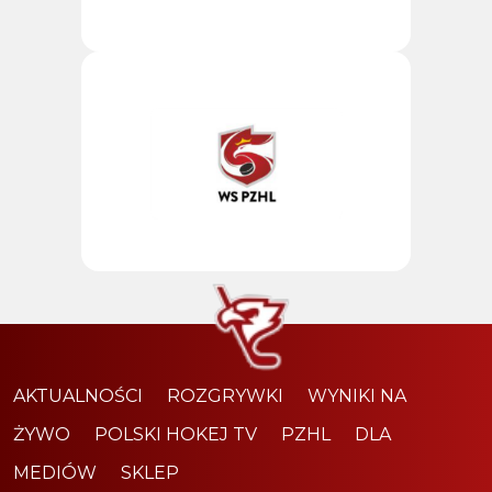
AKTUALNOŚCI
ROZGRYWKI
WYNIKI NA
ŻYWO
POLSKI HOKEJ TV
PZHL
DLA
MEDIÓW
SKLEP