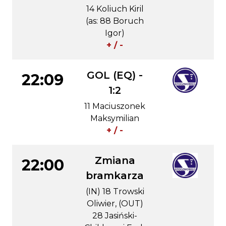
14 Koliuch Kiril
(as: 88 Boruch
Igor)
+ / -
GOL (EQ) -
22:09
1:2
11 Maciuszonek
Maksymilian
+ / -
Zmiana
22:00
bramkarza
(IN) 18 Trowski
Oliwier, (OUT)
28 Jasiński-