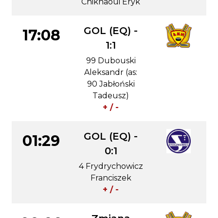
Chikhaoui Eryk
GOL (EQ) -
17:08
1:1
99 Dubouski
Aleksandr (as:
90 Jabłoński
Tadeusz)
+ / -
GOL (EQ) -
01:29
0:1
4 Frydrychowicz
Franciszek
+ / -