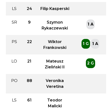
LS
24
Filip Kasperski
SR
9
Szymon
1 A
Rykaczewski
PS
22
Wiktor
1 G
1 A
Frankowski
LO
21
Mateusz
2 G
Zieliński II
PO
88
Veronika
Veretina
LS
61
Teodor
Malicki