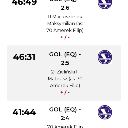
46:49
2:6
11 Maciuszonek
Maksymilian (as:
70 Amerek Filip)
+ / -
GOL (EQ) -
46:31
2:5
21 Zieliński II
Mateusz (as: 70
Amerek Filip)
+ / -
GOL (EQ) -
41:44
2:4
70 Amerek Filip