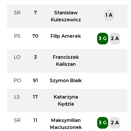
SR
7
Stanisław
1 A
Kuleszewicz
PS
70
Filip Amerek
3 G
2 A
LO
3
Franciszek
Kaliszan
PO
91
Szymon Bialk
LS
17
Katarzyna
Kędzia
SR
11
Maksymilian
3 G
2 A
Maciuszonek