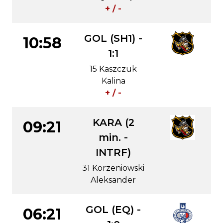
+ / -
GOL (SH1) -
10:58
1:1
15 Kaszczuk
Kalina
+ / -
KARA (2
09:21
min. -
INTRF)
31 Korzeniowski
Aleksander
GOL (EQ) -
06:21