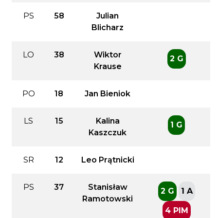
PS
58
Julian
Blicharz
LO
38
Wiktor
2 G
Krause
PO
18
Jan Bieniok
LS
15
Kalina
1 G
Kaszczuk
SR
12
Leo Prątnicki
PS
37
Stanisław
2 G
1 A
Ramotowski
4 PIM