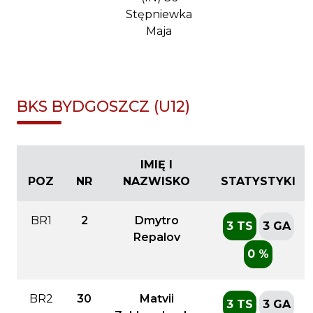
Stępniewka
Maja
BKS BYDGOSZCZ (U12)
IMIĘ I
POZ
NR
NAZWISKO
STATYSTYKI
BR1
2
Dmytro
3 TS
3 GA
Repalov
0 %
BR2
30
Matvii
3 TS
3 GA