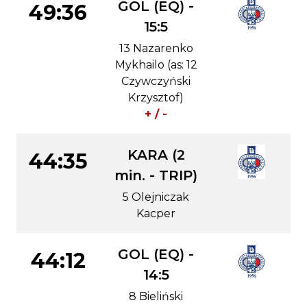
GOL (EQ) -
49:36
15:5
13 Nazarenko
Mykhailo (as: 12
Czywczyński
Krzysztof)
+ / -
KARA (2
44:35
min. - TRIP)
5 Olejniczak
Kacper
GOL (EQ) -
44:12
14:5
8 Bieliński