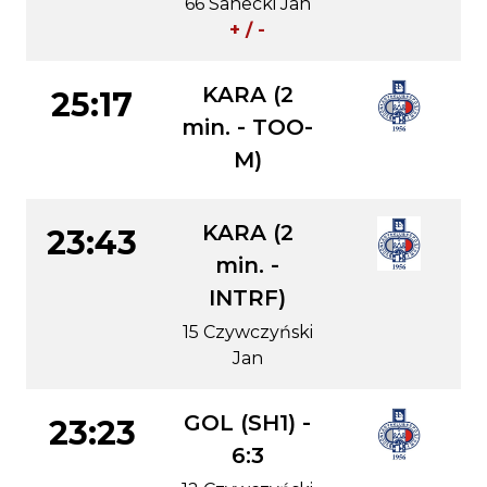
66 Sanecki Jan
+ / -
KARA (2
25:17
min. - TOO-
M)
KARA (2
23:43
min. -
INTRF)
15 Czywczyński
Jan
GOL (SH1) -
23:23
6:3