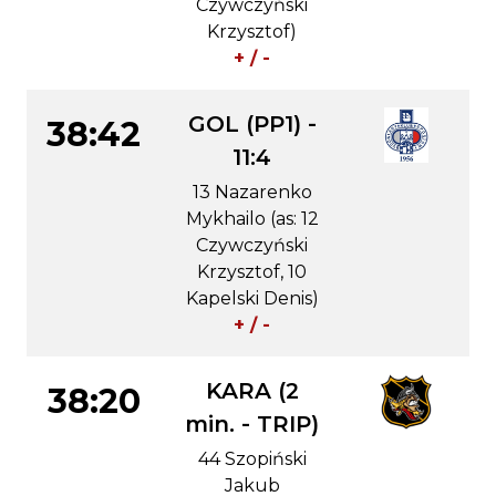
Czywczyński
Krzysztof)
+ / -
GOL (PP1) -
38:42
11:4
13 Nazarenko
Mykhailo (as: 12
Czywczyński
Krzysztof, 10
Kapelski Denis)
+ / -
KARA (2
38:20
min. - TRIP)
44 Szopiński
Jakub