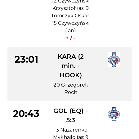
12 Czywczyński
Krzysztof (as: 9
Tomczyk Oskar,
15 Czywczyński
Jan)
+ / -
KARA (2
23:01
min. -
HOOK)
20 Grzegorek
Roch
GOL (EQ) -
20:43
5:3
13 Nazarenko
Mykhailo (as: 9