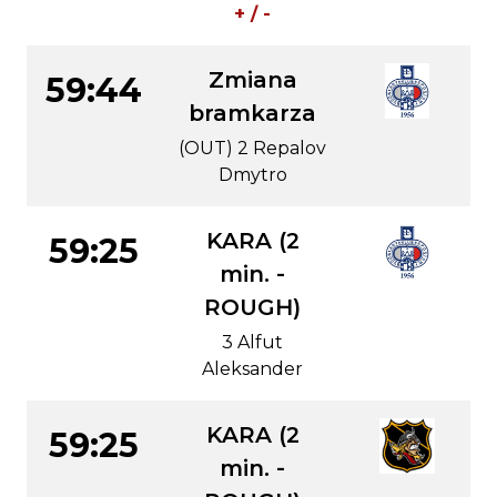
+ / -
Zmiana
59:44
bramkarza
(OUT) 2 Repalov
Dmytro
KARA (2
59:25
min. -
ROUGH)
3 Alfut
Aleksander
KARA (2
59:25
min. -