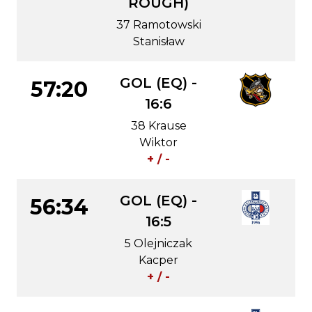
ROUGH)
37 Ramotowski
Stanisław
GOL (EQ) -
57:20
16:6
38 Krause
Wiktor
+ / -
GOL (EQ) -
56:34
16:5
5 Olejniczak
Kacper
+ / -