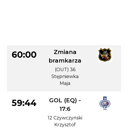
S. Liniowy
S. Liniowy
CZAS
AKCJA
DRUŻYNA
Zmiana
60:00
bramkarza
(OUT) 36
Stępniewka
Maja
GOL (EQ) -
59:44
17:6
12 Czywczyński
Krzysztof