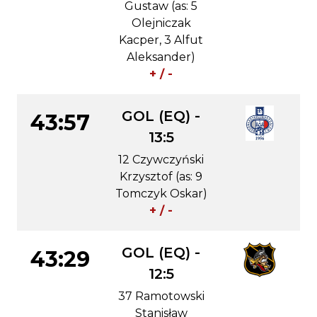
Gustaw (as: 5
Olejniczak
Kacper, 3 Alfut
Aleksander)
+ / -
GOL (EQ) -
43:57
13:5
12 Czywczyński
Krzysztof (as: 9
Tomczyk Oskar)
+ / -
GOL (EQ) -
43:29
12:5
37 Ramotowski
Stanisław