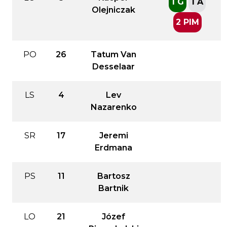
1 G
1 A
Olejniczak
2 PIM
PO
26
Tatum Van
Desselaar
LS
4
Lev
Nazarenko
SR
17
Jeremi
Erdmana
PS
11
Bartosz
Bartnik
LO
21
Józef