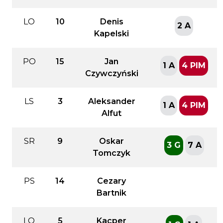
LO
10
Denis
2 A
Kapelski
PO
15
Jan
1 A
4 PIM
Czywczyński
LS
3
Aleksander
1 A
4 PIM
Alfut
SR
9
Oskar
3 G
7 A
Tomczyk
PS
14
Cezary
Bartnik
LO
5
Kacper