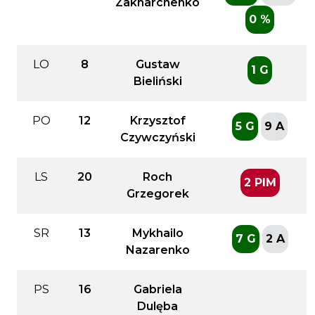
Zakharchenko
0 %
LO
8
Gustaw
1 G
Bieliński
PO
12
Krzysztof
5 G
9 A
Czywczyński
LS
20
Roch
2 PIM
Grzegorek
SR
13
Mykhailo
7 G
2 A
Nazarenko
PS
16
Gabriela
Dulęba