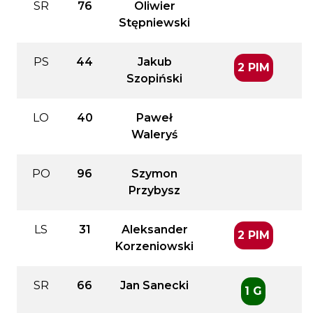
SR
76
Oliwier
Stępniewski
PS
44
Jakub
2 PIM
Szopiński
LO
40
Paweł
Waleryś
PO
96
Szymon
Przybysz
LS
31
Aleksander
2 PIM
Korzeniowski
SR
66
Jan Sanecki
1 G