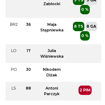
9 TS
9 GA
Zabłocki
0 %
BR2
36
Maja
8 TS
8 GA
Stępniewka
0 %
LO
17
Julia
Wiśniewska
PO
30
Nikodem
Diżak
LS
88
Antoni
2 PIM
Parczyk