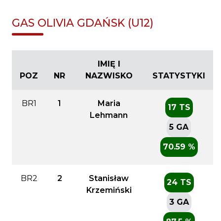
GAS OLIVIA GDAŃSK (U12)
IMIĘ I
POZ
NR
NAZWISKO
STATYSTYKI
BR1
1
Maria
17 TS
Lehmann
5 GA
70.59 %
BR2
2
Stanisław
24 TS
Krzemiński
3 GA