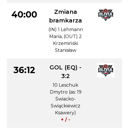
Zmiana
40:00
bramkarza
(IN) 1 Lehmann
Maria, (OUT) 2
Krzemiński
Stanisław
GOL (EQ) -
36:12
3:2
10 Leschuk
Dmytro (as: 19
Świacko-
Swiąckiewicz
Ksawery)
+ / -