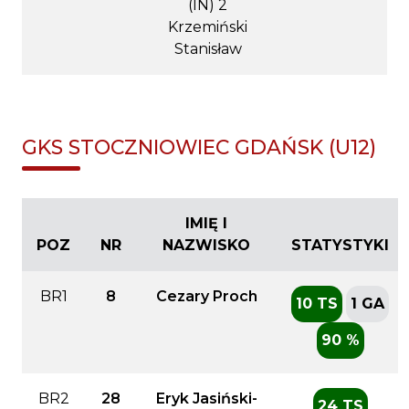
(IN) 2
Krzemiński
Stanisław
GKS STOCZNIOWIEC GDAŃSK (U12)
IMIĘ I
POZ
NR
NAZWISKO
STATYSTYKI
BR1
8
Cezary Proch
10 TS
1 GA
90 %
BR2
28
Eryk Jasiński-
24 TS