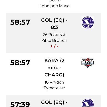
(OUT) 1
Lehmann Maria
GOL (EQ) -
58:57
8:3
26 Piskorski-
Kikta Brunon
+ / -
KARA (2
58:57
min. -
CHARG)
18 Prygoń
Tymoteusz
GOL (EQ) -
57:39