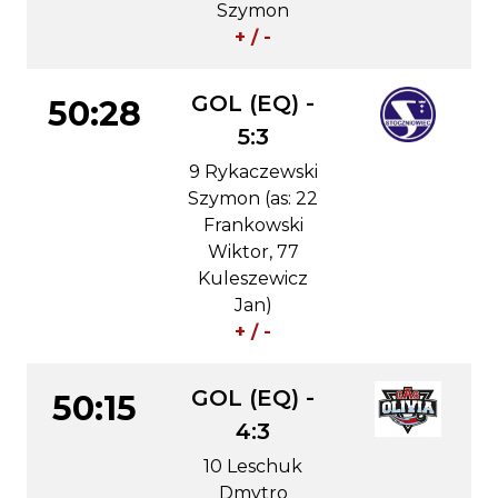
Szymon
+ / -
GOL (EQ) -
50:28
5:3
9 Rykaczewski
Szymon (as: 22
Frankowski
Wiktor, 77
Kuleszewicz
Jan)
+ / -
GOL (EQ) -
50:15
4:3
10 Leschuk
Dmytro