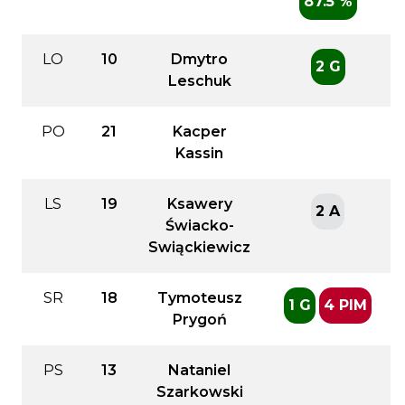
87.5 %
LO
10
Dmytro
2 G
Leschuk
PO
21
Kacper
Kassin
LS
19
Ksawery
2 A
Świacko-
Swiąckiewicz
SR
18
Tymoteusz
1 G
4 PIM
Prygoń
PS
13
Nataniel
Szarkowski