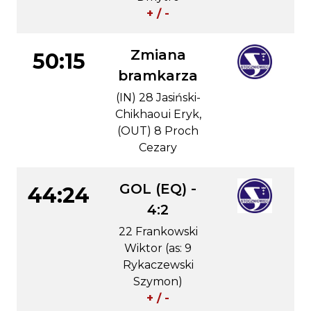
+ / -
Zmiana
50:15
bramkarza
(IN) 28 Jasiński-
Chikhaoui Eryk,
(OUT) 8 Proch
Cezary
GOL (EQ) -
44:24
4:2
22 Frankowski
Wiktor (as: 9
Rykaczewski
Szymon)
+ / -