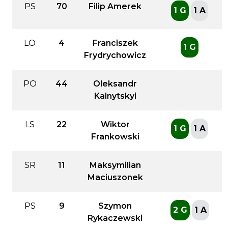
PS
70
Filip Amerek
1 G
1 A
LO
4
Franciszek
1 G
Frydrychowicz
PO
44
Oleksandr
Kalnytskyi
LS
22
Wiktor
1 G
1 A
Frankowski
SR
11
Maksymilian
Maciuszonek
PS
9
Szymon
2 G
1 A
Rykaczewski