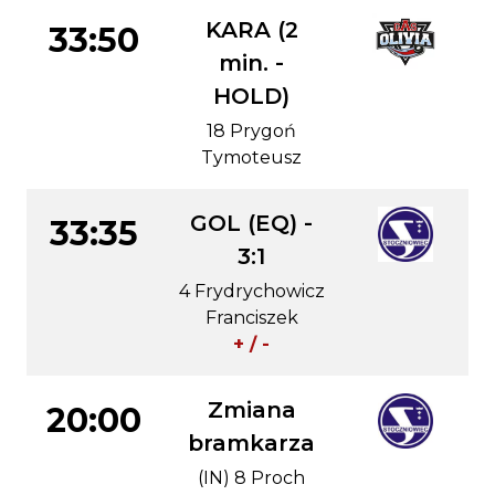
KARA (2
33:50
min. -
HOLD)
18 Prygoń
Tymoteusz
GOL (EQ) -
33:35
3:1
4 Frydrychowicz
Franciszek
+ / -
Zmiana
20:00
bramkarza
(IN) 8 Proch