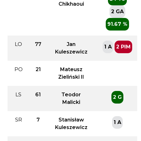
Chikhaoui
2 GA
91.67 %
LO
77
Jan
1 A
2 PIM
Kuleszewicz
PO
21
Mateusz
Zieliński II
LS
61
Teodor
2 G
Malicki
SR
7
Stanisław
1 A
Kuleszewicz