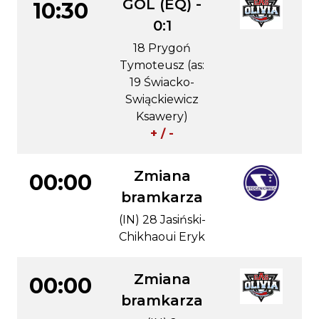
GOL (EQ) -
10:30
0:1
18 Prygoń
Tymoteusz (as:
19 Świacko-
Swiąckiewicz
Ksawery)
+ / -
Zmiana
00:00
bramkarza
(IN) 28 Jasiński-
Chikhaoui Eryk
Zmiana
00:00
bramkarza