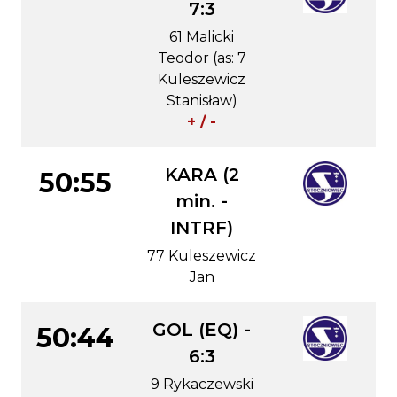
7:3
61 Malicki
Teodor (as: 7
Kuleszewicz
Stanisław)
+ / -
KARA (2
50:55
min. -
INTRF)
77 Kuleszewicz
Jan
GOL (EQ) -
50:44
6:3
9 Rykaczewski