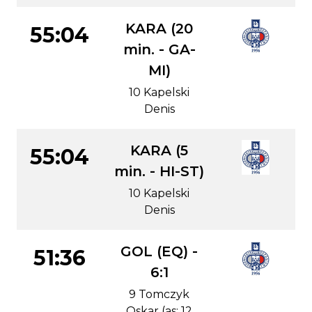
KARA (20
55:04
min. - GA-
MI)
10 Kapelski
Denis
KARA (5
55:04
min. - HI-ST)
10 Kapelski
Denis
GOL (EQ) -
51:36
6:1
9 Tomczyk
Oskar (as: 12