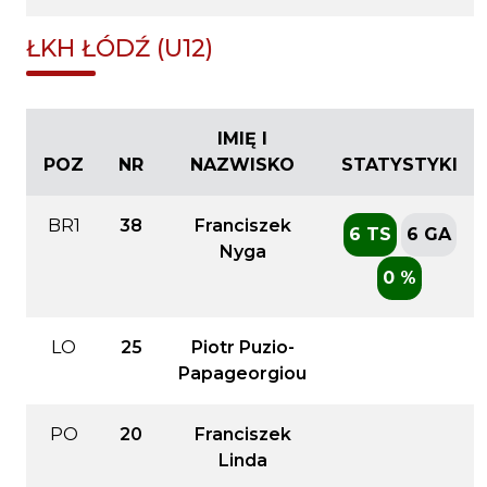
ŁKH ŁÓDŹ (U12)
IMIĘ I
POZ
NR
NAZWISKO
STATYSTYKI
BR1
38
Franciszek
6 TS
6 GA
Nyga
0 %
LO
25
Piotr Puzio-
Papageorgiou
PO
20
Franciszek
Linda