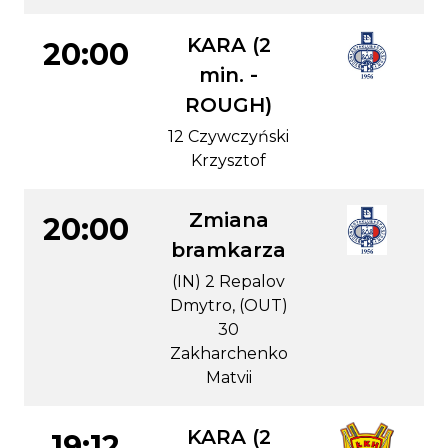
KARA (2
20:00
min. -
ROUGH)
12 Czywczyński
Krzysztof
Zmiana
20:00
bramkarza
(IN) 2 Repalov
Dmytro, (OUT)
30
Zakharchenko
Matvii
KARA (2
19:12