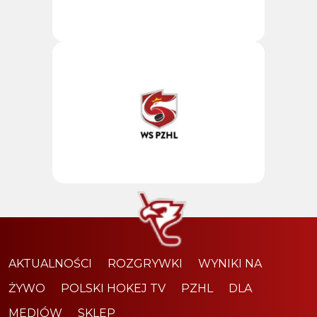
AKTUALNOŚCI
ROZGRYWKI
WYNIKI NA
ŻYWO
POLSKI HOKEJ TV
PZHL
DLA
MEDIÓW
SKLEP