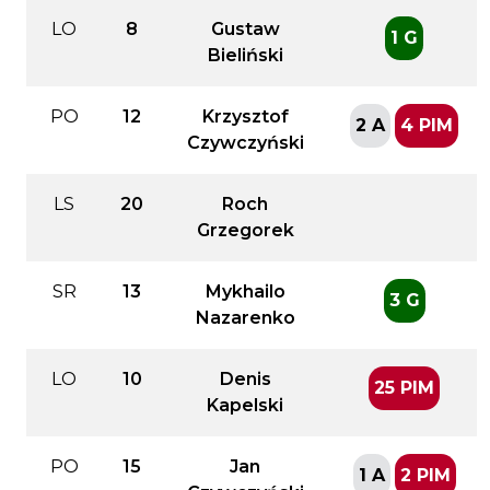
LO
8
Gustaw
1 G
Bieliński
PO
12
Krzysztof
2 A
4 PIM
Czywczyński
LS
20
Roch
Grzegorek
SR
13
Mykhailo
3 G
Nazarenko
LO
10
Denis
25 PIM
Kapelski
PO
15
Jan
1 A
2 PIM