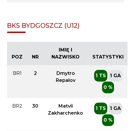
BKS BYDGOSZCZ (U12)
IMIĘ I
POZ
NR
NAZWISKO
STATYSTYKI
BR1
2
Dmytro
1 TS
1 GA
Repalov
0 %
BR2
30
Matvii
1 TS
1 GA
Zakharchenko
0 %