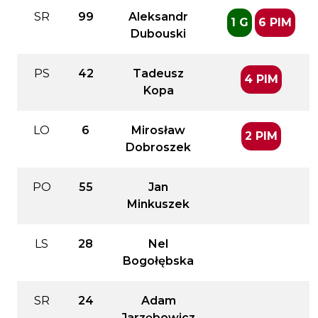
SR
99
Aleksandr
1 G
6 PIM
Dubouski
PS
42
Tadeusz
4 PIM
Kopa
LO
6
Mirosław
2 PIM
Dobroszek
PO
55
Jan
Minkuszek
LS
28
Nel
Bogołębska
SR
24
Adam
Jarzębowicz