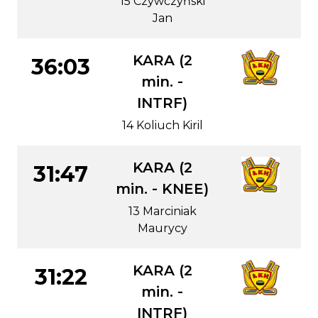
15 Czywczyński
Jan
KARA (2
36:03
min. -
INTRF)
14 Koliuch Kiril
KARA (2
31:47
min. - KNEE)
13 Marciniak
Maurycy
KARA (2
31:22
min. -
INTRF)