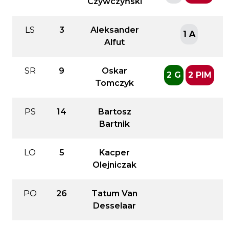
Czywczyński
LS
3
Aleksander
1 A
Alfut
SR
9
Oskar
2 G
2 PIM
Tomczyk
PS
14
Bartosz
Bartnik
LO
5
Kacper
Olejniczak
PO
26
Tatum Van
Desselaar