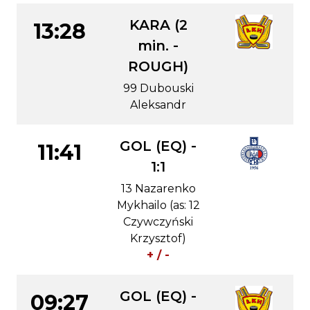
KARA (2
13:28
min. -
ROUGH)
99 Dubouski
Aleksandr
GOL (EQ) -
11:41
1:1
13 Nazarenko
Mykhailo (as: 12
Czywczyński
Krzysztof)
+ / -
GOL (EQ) -
09:27