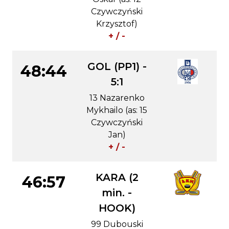
Czywczyński
Krzysztof)
+ / -
GOL (PP1) -
48:44
5:1
13 Nazarenko
Mykhailo (as: 15
Czywczyński
Jan)
+ / -
KARA (2
46:57
min. -
HOOK)
99 Dubouski