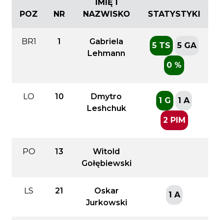
IMIĘ I
POZ
NR
NAZWISKO
STATYSTYKI
BR1
1
Gabriela
5 TS
5 GA
Lehmann
0 %
LO
10
Dmytro
1 G
1 A
Leshchuk
2 PIM
PO
13
Witold
Gołębiewski
LS
21
Oskar
1 A
Jurkowski