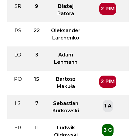
SR
9
Błażej
2 PIM
Patora
PS
22
Oleksander
Larchenko
LO
3
Adam
Lehmann
PO
15
Bartosz
2 PIM
Makuła
LS
7
Sebastian
1 A
Kurkowski
SR
11
Ludwik
3 G
Ojdowski