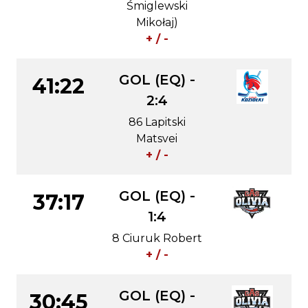
Śmiglewski
Mikołaj)
+ / -
GOL (EQ) -
41:22
2:4
86 Lapitski
Matsvei
+ / -
GOL (EQ) -
37:17
1:4
8 Ciuruk Robert
+ / -
GOL (EQ) -
30:45