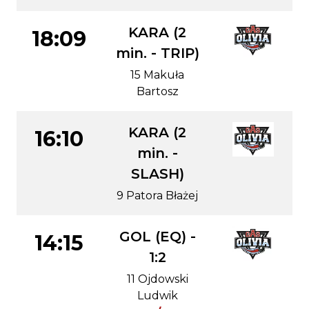
KARA (2
18:09
min. - TRIP)
15 Makuła
Bartosz
KARA (2
16:10
min. -
SLASH)
9 Patora Błażej
GOL (EQ) -
14:15
1:2
11 Ojdowski
Ludwik