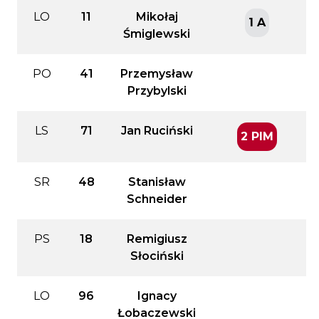
LO
11
Mikołaj
1 A
Śmiglewski
PO
41
Przemysław
Przybylski
LS
71
Jan Ruciński
2 PIM
SR
48
Stanisław
Schneider
PS
18
Remigiusz
Słociński
LO
96
Ignacy
Łobaczewski