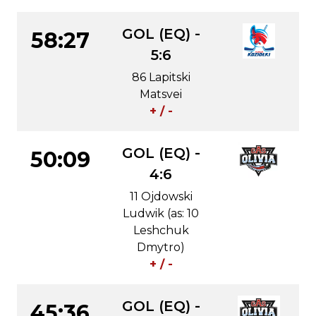
GOL (EQ) -
58:27
5:6
86 Lapitski
Matsvei
+ / -
GOL (EQ) -
50:09
4:6
11 Ojdowski
Ludwik (as: 10
Leshchuk
Dmytro)
+ / -
GOL (EQ) -
45:36