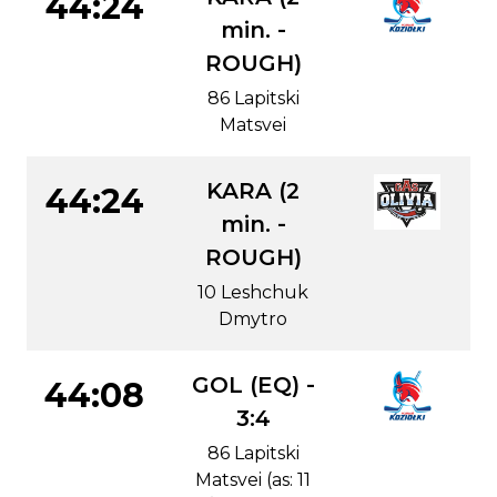
44:24
min. -
ROUGH)
86 Lapitski
Matsvei
KARA (2
44:24
min. -
ROUGH)
10 Leshchuk
Dmytro
GOL (EQ) -
44:08
3:4
86 Lapitski
Matsvei (as: 11