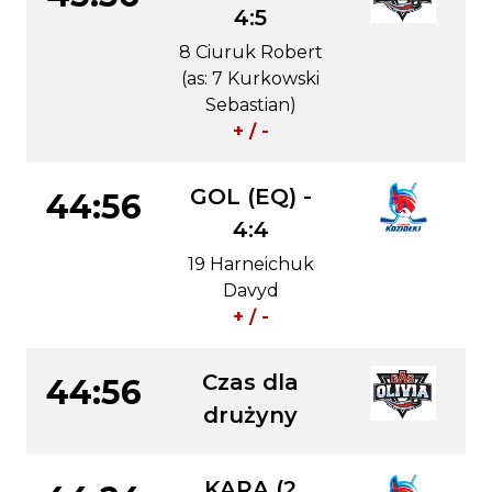
4:5
8 Ciuruk Robert
(as: 7 Kurkowski
Sebastian)
+ / -
GOL (EQ) -
44:56
4:4
19 Harneichuk
Davyd
+ / -
Czas dla
44:56
drużyny
KARA (2