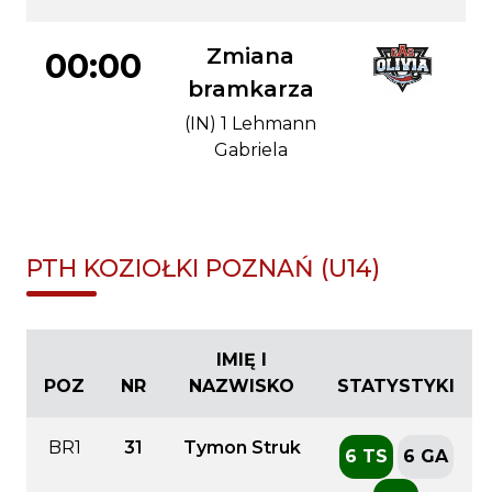
Zmiana
00:00
bramkarza
(IN) 1 Lehmann
Gabriela
PTH KOZIOŁKI POZNAŃ (U14)
IMIĘ I
POZ
NR
NAZWISKO
STATYSTYKI
BR1
31
Tymon Struk
6 TS
6 GA