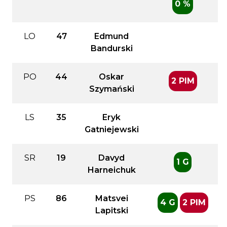
0 %
LO
47
Edmund
Bandurski
PO
44
Oskar
2 PIM
Szymański
LS
35
Eryk
Gatniejewski
SR
19
Davyd
1 G
Harneichuk
PS
86
Matsvei
4 G
2 PIM
Lapitski