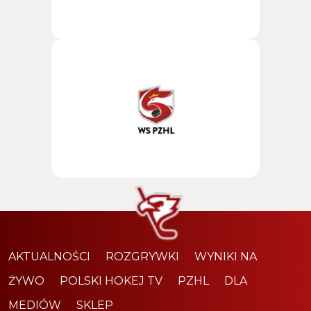
AKTUALNOŚCI
ROZGRYWKI
WYNIKI NA
ŻYWO
POLSKI HOKEJ TV
PZHL
DLA
MEDIÓW
SKLEP